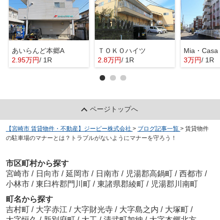
あいらんど本郷A
ＴＯＫＯハイツ
Mia・Casa
2.95万円
/ 1R
2.8万円
/ 1R
3万円
/ 1R
ページトップへ
【宮崎市 賃貸物件・不動産】ジーピー株式会社
>
ブログ記事一覧
>
賃貸物件
の駐車場のマナーとは？トラブルがないようにマナーを守ろう！
市区町村から探す
宮崎市
/
日向市
/
延岡市
/
日南市
/
児湯郡高鍋町
/
西都市
/
小林市
/
東臼杵郡門川町
/
東諸県郡綾町
/
児湯郡川南町
町名から探す
吉村町
/
大字赤江
/
大字財光寺
/
大字島之内
/
大塚町
/
大字恒久
/
新別府町
/
大工
/
清武町加納
/
大字本郷北方