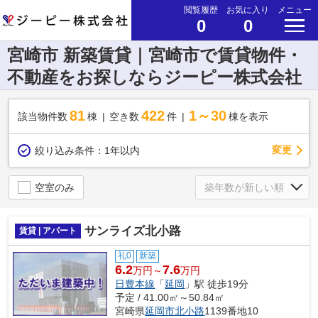
閲覧履歴
お気に入り
メニュー
0
0
宮崎市 新築賃貸｜宮崎市で賃貸物件・
不動産をお探しならジーピー株式会社
81
422
1～30
該当物件数
棟
空き数
件
棟を表示
変更
絞り込み条件：
1年以内
空室のみ
サンライズ北小路
賃貸 | アパート
礼0
新築
6.2
7.6
万円～
万円
日豊本線
「
延岡
」駅 徒歩19分
予定 / 41.00㎡～50.84㎡
宮崎県
延岡市
北小路
1139番地10