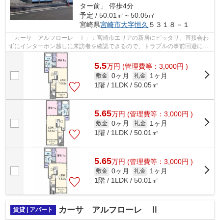
ター前」 停歩4分
予定 / 50.01㎡～50.05㎡
宮崎県
宮崎市
大字恒久
５３１８－１
「カーサ アルフローレ Ⅰ」：宮崎市エリアの新居にピッタリ。直接会わ
ずにインターホン越しに来訪者を確認できるので、トラブルの事前回避にも
繋がります。室内設備は洗面所独立・浴...
5.5
万
円
(管理費等：3,000円 )
0ヶ月
1ヶ月
敷金
礼金
1階 / 1LDK / 50.05㎡
5.65
万
円
(管理費等：3,000円 )
0ヶ月
1ヶ月
敷金
礼金
1階 / 1LDK / 50.01㎡
5.65
万
円
(管理費等：3,000円 )
0ヶ月
1ヶ月
敷金
礼金
1階 / 1LDK / 50.01㎡
カーサ アルフローレ Ⅱ
賃貸 | アパート