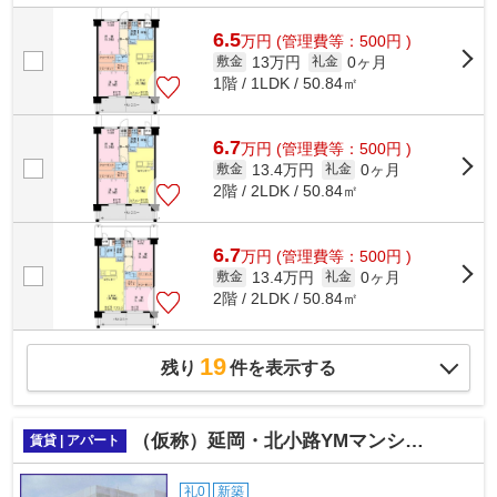
6.5
万
円
(管理費等：500円 )
13万円
0ヶ月
敷金
礼金
1階 / 1LDK / 50.84㎡
6.7
万
円
(管理費等：500円 )
13.4万円
0ヶ月
敷金
礼金
2階 / 2LDK / 50.84㎡
6.7
万
円
(管理費等：500円 )
13.4万円
0ヶ月
敷金
礼金
2階 / 2LDK / 50.84㎡
19
残り
件を表示する
（仮称）延岡・北小路YMマンション
賃貸 | アパート
礼0
新築