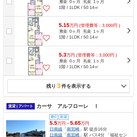
0ヶ月
1ヶ月
敷金
礼金
1階 / 1LDK / 50.14㎡
5.15
万
円
(管理費等：3,000円 )
0ヶ月
1ヶ月
敷金
礼金
1階 / 1LDK / 50.14㎡
5.3
万
円
(管理費等：3,000円 )
0ヶ月
1ヶ月
敷金
礼金
1階 / 1LDK / 50.14㎡
3
残り
件を表示する
カーサ アルフローレ Ⅰ
賃貸 | アパート
敷0
新築
5.5
5.65
万円～
万円
日南線
「
南宮崎
」駅 徒歩16分
日南線
「
南宮崎
」駅 バス4分 「福祉セン