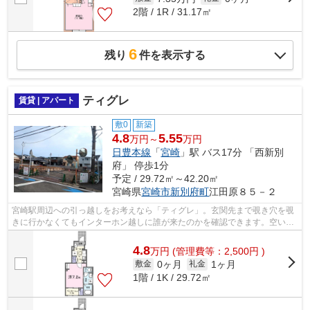
2階 / 1R / 31.17㎡
6
残り
件を表示する
ティグレ
賃貸 | アパート
敷0
新築
4.8
5.55
万円～
万円
日豊本線
「
宮崎
」駅 バス17分 「西新別
府」 停歩1分
予定 / 29.72㎡～42.20㎡
宮崎県
宮崎市
新別府町
江田原８５－２
宮崎駅周辺への引っ越しをお考えなら「ティグレ」。玄関先まで覗き穴を覗
きに行かなくてもインターホン越しに誰が来たのかを確認できます。空いて
いる駐車場があるので、近くに車を駐...
4.8
万
円
(管理費等：2,500円 )
0ヶ月
1ヶ月
敷金
礼金
1階 / 1K / 29.72㎡