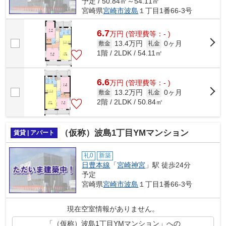
予定 / 50.84㎡～54.11㎡
宮崎県
宮崎市
波島
１丁目1番66-3号
6.7
万
円
(管理費等：- )
13.4万円
0ヶ月
敷金
礼金
1階 / 2LDK / 54.11㎡
6.6
万
円
(管理費等：- )
13.2万円
0ヶ月
敷金
礼金
2階 / 2LDK / 50.84㎡
（仮称）波島1丁目YMマンション
賃貸 | アパート
礼0
新築
日豊本線
「
宮崎神宮
」駅 徒歩24分
予定
宮崎県
宮崎市
波島
１丁目1番66-3号
現在空室情報がありません。
「（仮称）波島1丁目YMマンション」への