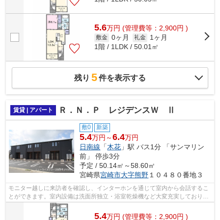
5.6
万
円
(管理費等：2,900円 )
0ヶ月
1ヶ月
敷金
礼金
1階 / 1LDK / 50.01㎡
5
残り
件を表示する
Ｒ．Ｎ．Ｐ レジデンスＷ Ⅱ
賃貸 | アパート
敷0
新築
5.4
6.4
万円～
万円
日南線
「
木花
」駅 バス1分 「サンマリン
前」 停歩3分
予定 / 50.14㎡～58.60㎡
宮崎県
宮崎市
大字熊野
１０４８０番地３
モニター越しに来訪者を確認し、インターホンを通じて室内から会話するこ
とができます。室内設備は洗面所独立・浴室乾燥機など大変充実しておりま
す。寒い時期に活躍する追い焚き機能...
5.4
万
円
(管理費等：2,900円 )