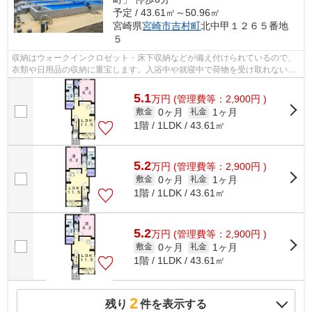
予定 / 43.61㎡～50.96㎡
宮崎県
宮崎市
吉村町
北中甲１２６５番地
５
収納はウォークインクロゼット・床下収納などが備え付けられているので、
衣類や日用品の収納に重宝します。入浴中や就寝中で荷物を受け取れない場
合でも、宅配ボックスがあれば再配達...
5.1
万
円
(管理費等：2,900円 )
0ヶ月
1ヶ月
敷金
礼金
1階 / 1LDK / 43.61㎡
5.2
万
円
(管理費等：2,900円 )
0ヶ月
1ヶ月
敷金
礼金
1階 / 1LDK / 43.61㎡
5.2
万
円
(管理費等：2,900円 )
0ヶ月
1ヶ月
敷金
礼金
1階 / 1LDK / 43.61㎡
2
残り
件を表示する