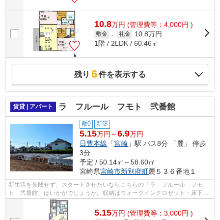
10.8
万
円
(管理費等：4,000円 )
10.8万円
敷金
-
礼金
1階 / 2LDK / 60.46㎡
6
残り
件を表示する
ラ フルール フモト 弐番館
賃貸 | アパート
敷0
新築
5.15
6.9
万円～
万円
日豊本線
「
宮崎
」駅 バス8分 「麓」 停歩
3分
予定 / 50.14㎡～58.60㎡
宮崎県
宮崎市
新別府町
麓５３６番地１
新生活を失敗せず、スタートさせたいならこちらの「ラ フルール フモ
ト 弐番館」はいかがでしょうか。収納はウォークインクロゼット・床下収
納など豊富なので、衣類や履き物の整理...
5.15
万
円
(管理費等：3,000円 )