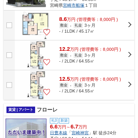
宮崎県
宮崎市
船塚
１丁目
8.6
万
円
(管理費等：8,000円 )
3ヶ月
敷金
-
礼金
- / 1LDK / 45.17㎡
12.2
万
円
(管理費等：8,000円 )
3ヶ月
敷金
-
礼金
- / 2LDK / 64.55㎡
12.5
万
円
(管理費等：8,000円 )
3ヶ月
敷金
-
礼金
- / 2LDK / 64.55㎡
フローレ
賃貸 | アパート
礼0
新築
6.6
6.7
万円～
万円
日豊本線
「
宮崎神宮
」駅 徒歩24分