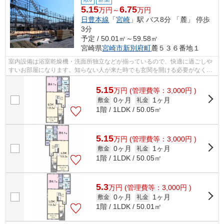
5.15
6.75
万円～
万円
日豊本線
「
宮崎
」駅 バス8分 「麓」 停歩
3分
予定 / 50.01㎡～59.58㎡
宮崎県
宮崎市
新別府町
麓５３６番地１
室内設備は浴室乾燥機・洗面所独立などが揃っているので、快適に過ごしや
すいお部屋になります。知らない人が来た時でも玄関を開ける必要がなくな
るモニター付きインターホンが付いて...
5.15
万
円
(管理費等：3,000円 )
0ヶ月
1ヶ月
敷金
礼金
1階 / 1LDK / 50.05㎡
5.15
万
円
(管理費等：3,000円 )
0ヶ月
1ヶ月
敷金
礼金
1階 / 1LDK / 50.05㎡
5.3
万
円
(管理費等：3,000円 )
0ヶ月
1ヶ月
敷金
礼金
1階 / 1LDK / 50.01㎡