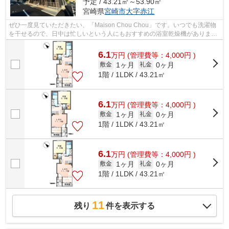
予定 / 43.21㎡～53.90㎡
宮崎県
宮崎市
大字赤江
ぜひ一度見ていただきたい、「Maison Chou Chou」です。いつでも洗濯物
を干せるので、日中は忙しいという人にもおすすめの浴室乾燥機がありま
す。知らない人が来た時でも玄関を開けず...
6.1
万
円
(管理費等：4,000円 )
1ヶ月
0ヶ月
敷金
礼金
1階 / 1LDK / 43.21㎡
6.1
万
円
(管理費等：4,000円 )
1ヶ月
0ヶ月
敷金
礼金
1階 / 1LDK / 43.21㎡
6.1
万
円
(管理費等：4,000円 )
1ヶ月
0ヶ月
敷金
礼金
1階 / 1LDK / 43.21㎡
11
残り
件を表示する