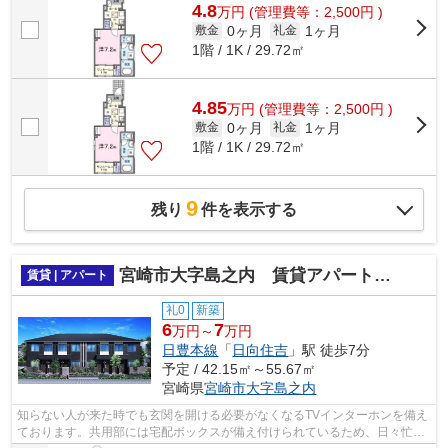
4.8
万
円
(管理費等：2,500円 )
0ヶ月
1ヶ月
敷金
礼金
1階 / 1K / 29.72㎡
4.85
万
円
(管理費等：2,500円 )
0ヶ月
1ヶ月
敷金
礼金
1階 / 1K / 29.72㎡
9
残り
件を表示する
宮崎市大字島之内 賃貸アパート新築工事
賃貸 | アパート
礼0
新築
6
7
万円～
万円
日豊本線
「
日向住吉
」駅 徒歩7分
予定 / 42.15㎡～55.67㎡
宮崎県
宮崎市
大字島之内
知らない人が来た時でも玄関を開ける必要がなくなるTVインターホンを備え
ております。共用部には宅配ボックスが備え付けられているため、日々忙し