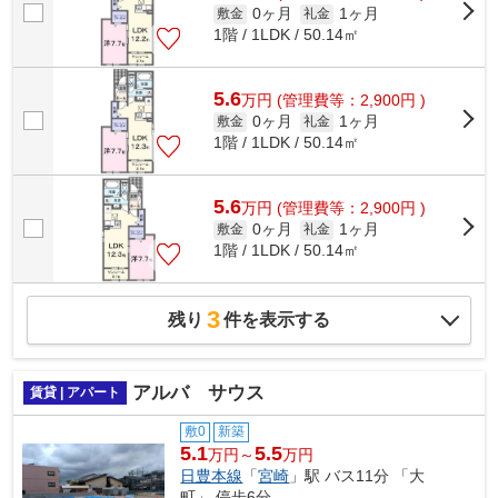
0ヶ月
1ヶ月
敷金
礼金
1階 / 1LDK / 50.14㎡
5.6
万
円
(管理費等：2,900円 )
0ヶ月
1ヶ月
敷金
礼金
1階 / 1LDK / 50.14㎡
5.6
万
円
(管理費等：2,900円 )
0ヶ月
1ヶ月
敷金
礼金
1階 / 1LDK / 50.14㎡
3
残り
件を表示する
アルバ サウス
賃貸 | アパート
敷0
新築
5.1
5.5
万円～
万円
日豊本線
「
宮崎
」駅 バス11分 「大
町」 停歩6分