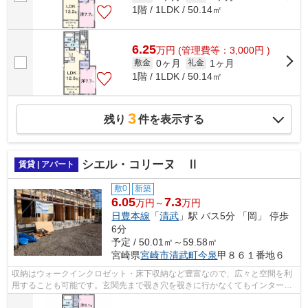
1階 / 1LDK / 50.14㎡
6.25
万
円
(管理費等：3,000円 )
0ヶ月
1ヶ月
敷金
礼金
1階 / 1LDK / 50.14㎡
3
残り
件を表示する
シエル・コリーヌ Ⅱ
賃貸 | アパート
敷0
新築
6.05
7.3
万円～
万円
日豊本線
「
清武
」駅 バス5分 「岡」 停歩
6分
予定 / 50.01㎡～59.58㎡
宮崎県
宮崎市
清武町今泉
甲８６１番地６
収納はウォークインクロゼット・床下収納など豊富なので、広々と空間を利
用することも可能です。玄関先まで覗き穴を覗きに行かなくてもインターホ
ン越しに誰が来たのかを確認できるの...