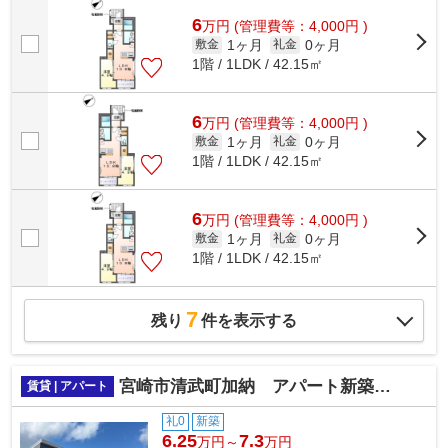
くて家にいる時間が少なくても荷物を...
6
万
円
(管理費等：4,000円 )
1ヶ月
0ヶ月
敷金
礼金
1階 / 1LDK / 42.15㎡
6
万
円
(管理費等：4,000円 )
1ヶ月
0ヶ月
敷金
礼金
1階 / 1LDK / 42.15㎡
6
万
円
(管理費等：4,000円 )
1ヶ月
0ヶ月
敷金
礼金
1階 / 1LDK / 42.15㎡
7
残り
件を表示する
宮崎市清武町加納 アパート新築工事
賃貸 | アパート
礼0
新築
6.25
7.3
万円～
万円