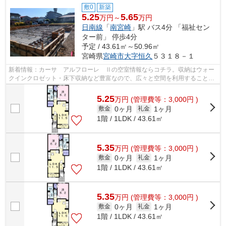
敷0
新築
5.25
5.65
万円～
万円
日南線
「
南宮崎
」駅 バス4分 「福祉セン
ター前」 停歩4分
予定 / 43.61㎡～50.96㎡
宮崎県
宮崎市
大字恒久
５３１８－１
新着情報：カーサ アルフローレ Ⅱの空室情報ならコチラ。収納はウォー
クインクロゼット・床下収納など豊富なので、広々と空間を利用することも
可能です。不在時でも荷物を受け取るこ...
5.25
万
円
(管理費等：3,000円 )
0ヶ月
1ヶ月
敷金
礼金
1階 / 1LDK / 43.61㎡
5.35
万
円
(管理費等：3,000円 )
0ヶ月
1ヶ月
敷金
礼金
1階 / 1LDK / 43.61㎡
5.35
万
円
(管理費等：3,000円 )
0ヶ月
1ヶ月
敷金
礼金
1階 / 1LDK / 43.61㎡