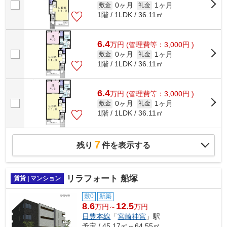
0ヶ月
1ヶ月
敷金
礼金
1階 / 1LDK / 36.11㎡
6.4
万
円
(管理費等：3,000円 )
0ヶ月
1ヶ月
敷金
礼金
1階 / 1LDK / 36.11㎡
6.4
万
円
(管理費等：3,000円 )
0ヶ月
1ヶ月
敷金
礼金
1階 / 1LDK / 36.11㎡
7
残り
件を表示する
リラフォート 船塚
賃貸 | マンション
敷0
新築
8.6
12.5
万円～
万円
日豊本線
「
宮崎神宮
」駅
予定 / 45.17㎡～64.55㎡