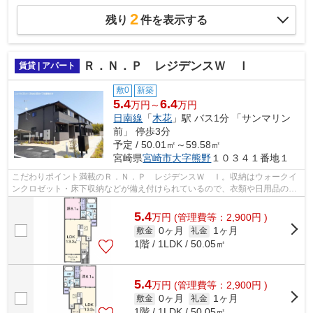
2
残り
件を表示する
Ｒ．Ｎ．Ｐ レジデンスＷ Ｉ
賃貸 | アパート
敷0
新築
5.4
6.4
万円～
万円
日南線
「
木花
」駅 バス1分 「サンマリン
前」 停歩3分
予定 / 50.01㎡～59.58㎡
宮崎県
宮崎市
大字熊野
１０３４１番地１
こだわりポイント満載のＲ．Ｎ．Ｐ レジデンスＷ Ｉ。収納はウォークイ
ンクロゼット・床下収納などが備え付けられているので、衣類や日用品の収
納に重宝します。室内設備は浴室乾燥...
5.4
万
円
(管理費等：2,900円 )
0ヶ月
1ヶ月
敷金
礼金
1階 / 1LDK / 50.05㎡
5.4
万
円
(管理費等：2,900円 )
0ヶ月
1ヶ月
敷金
礼金
1階 / 1LDK / 50.05㎡