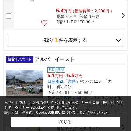
5.4
万
円
(管理費等：2,900円 )
0ヶ月
1ヶ月
敷金
礼金
2階 / 1LDK / 50.96㎡
1
残り
件を表示する
アルバ イースト
賃貸 | アパート
敷0
新築
5.1
5.5
万円～
万円
日豊本線
「
宮崎
」駅 バス11分 「大
町」 停歩6分
予定 / 43.61㎡～50.96㎡
宮崎県
宮崎市
吉村町
北中甲１２６４番地
当サイトでは、お客様の当サイト利用状況把握、サービス向上検討を目的と
室内設備は洗面所独立・浴室乾燥機などが揃っているので、快適に過ごしや
して、クッキー（Cookie）を使用しています。
すいお部屋になります。荷物を注文する時に時間を気にしなくてよくなる宅
詳しくは、当社の
「Cookieの取扱いについて」
をご確認ください。
配ボックスを共用部に備え付けており...
閉じる
5.1
万
円
(管理費等：2,900円 )
0ヶ月
1ヶ月
敷金
礼金