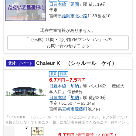
日豊本線
「
延岡
」駅 徒歩19分
予定
宮崎県
延岡市
北小路
1139番地10
現在空室情報がありません。
「（仮称）延岡・北小路YMマンション」への
お問い合わせはこちら
Chaleur K （シャルール ケイ）
賃貸 | アパート
礼0
新築
6.7
7.5
万円～
万円
日豊本線
「
加納
」駅 バス14分 「産経大
学入口」 停歩6分
日豊本線
「
加納
」駅 徒歩20分
予定 / 51.50㎡～63.34㎡
宮崎県
宮崎市
源藤町
池ノ内
「Chaleur K （シャルール ケイ）」のここがイチオシ。ドアを開けたり
直接会話しなくてもモニター越しに来訪者を確認できるモニター付きインタ
ーホンがあります。共用部には宅配ボ...
6.7
万
円
(管理費等：4,000円 )