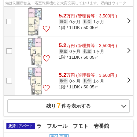
備は洗面所独立・浴室乾燥機など大変充実しております。収納はウォークイ
ンクロゼット・床下収納などが備え付...
5.2
万
円
(管理費等：3,500円 )
0ヶ月
1ヶ月
敷金
礼金
1階 / 1LDK / 50.05㎡
5.2
万
円
(管理費等：3,500円 )
0ヶ月
1ヶ月
敷金
礼金
1階 / 1LDK / 50.05㎡
5.2
万
円
(管理費等：3,500円 )
0ヶ月
1ヶ月
敷金
礼金
1階 / 1LDK / 50.05㎡
7
残り
件を表示する
ラ フルール フモト 壱番館
賃貸 | アパート
敷0
新築