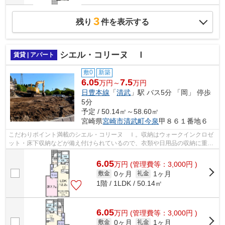
3
残り
件を表示する
シエル・コリーヌ Ｉ
賃貸 | アパート
敷0
新築
6.05
7.5
万円～
万円
日豊本線
「
清武
」駅 バス5分 「岡」 停歩
5分
予定 / 50.14㎡～58.60㎡
宮崎県
宮崎市
清武町今泉
甲８６１番地６
こだわりポイント満載のシエル・コリーヌ Ｉ。収納はウォークインクロゼ
ット・床下収納などが備え付けられているので、衣類や日用品の収納に重宝
します。アパートタイプのお部屋です...
6.05
万
円
(管理費等：3,000円 )
0ヶ月
1ヶ月
敷金
礼金
1階 / 1LDK / 50.14㎡
6.05
万
円
(管理費等：3,000円 )
0ヶ月
1ヶ月
敷金
礼金