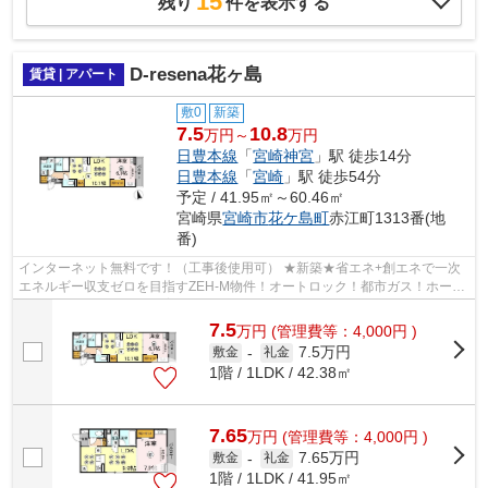
15
残り
件を表示する
D-resena花ヶ島
賃貸 | アパート
敷0
新築
7.5
10.8
万円～
万円
日豊本線
「
宮崎神宮
」駅 徒歩14分
日豊本線
「
宮崎
」駅 徒歩54分
予定 / 41.95㎡～60.46㎡
宮崎県
宮崎市
花ケ島町
赤江町1313番(地
番)
インターネット無料です！（工事後使用可） ★新築★省エネ+創エネで一次
エネルギー収支ゼロを目指すZEH-M物件！オートロック！都市ガス！ホーム
セキュリティ！ペット飼育可能（小型犬or...
7.5
万
円
(管理費等：4,000円 )
7.5万円
敷金
-
礼金
1階 / 1LDK / 42.38㎡
7.65
万
円
(管理費等：4,000円 )
7.65万円
敷金
-
礼金
1階 / 1LDK / 41.95㎡