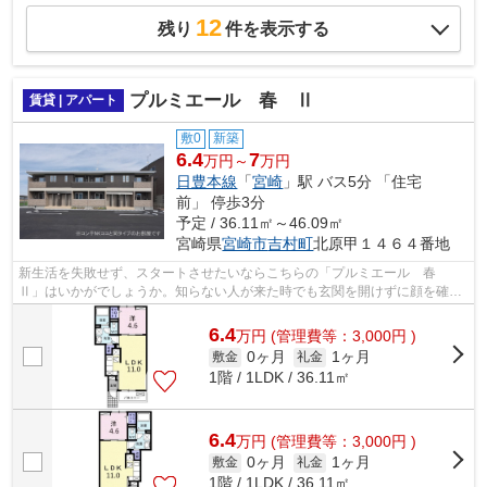
12
残り
件を表示する
プルミエール 春 Ⅱ
賃貸 | アパート
敷0
新築
6.4
7
万円～
万円
日豊本線
「
宮崎
」駅 バス5分 「住宅
前」 停歩3分
予定 / 36.11㎡～46.09㎡
宮崎県
宮崎市
吉村町
北原甲１４６４番地
新生活を失敗せず、スタートさせたいならこちらの「プルミエール 春
Ⅱ」はいかがでしょうか。知らない人が来た時でも玄関を開けずに顔を確認
できるTVインターホンが付いております。...
6.4
万
円
(管理費等：3,000円 )
0ヶ月
1ヶ月
敷金
礼金
1階 / 1LDK / 36.11㎡
6.4
万
円
(管理費等：3,000円 )
0ヶ月
1ヶ月
敷金
礼金
1階 / 1LDK / 36.11㎡