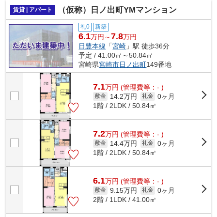
（仮称）日ノ出町YMマンション
賃貸 | アパート
礼0
新築
6.1
7.8
万円～
万円
日豊本線
「
宮崎
」駅 徒歩36分
予定 / 41.00㎡～50.84㎡
宮崎県
宮崎市
日ノ出町
149番地
7.1
万
円
(管理費等：- )
14.2万円
0ヶ月
敷金
礼金
1階 / 2LDK / 50.84㎡
7.2
万
円
(管理費等：- )
14.4万円
0ヶ月
敷金
礼金
1階 / 2LDK / 50.84㎡
6.1
万
円
(管理費等：- )
9.15万円
0ヶ月
敷金
礼金
2階 / 1LDK / 41.00㎡