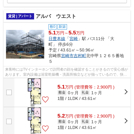
アルバ ウエスト
賃貸 | アパート
敷0
新築
5.1
5.5
万円～
万円
日豊本線
「
宮崎
」駅 バス11分 「大
町」 停歩6分
予定 / 43.61㎡～50.96㎡
宮崎県
宮崎市
吉村町
北中甲１２６５番地
５
来客時にはTVインターホンで訪問者の顔を確認することがきるので安心感が
あります。室内設備は浴室乾燥機・洗面所独立などが揃っているので、快適
に過ごしやすいお部屋になります。防...
5.1
万
円
(管理費等：2,900円 )
0ヶ月
1ヶ月
敷金
礼金
1階 / 1LDK / 43.61㎡
5.2
万
円
(管理費等：2,900円 )
0ヶ月
1ヶ月
敷金
礼金
1階 / 1LDK / 43.61㎡