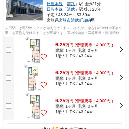
日豊本線
「
清武
」駅 徒歩21分
日豊本線
「
清武
」駅 徒歩23分
予定 / 43.24㎡～53.80㎡
宮崎県
宮崎市
清武町加納
甲
共用部には宅配ボックスが備え付けられているため、急なお出かけや不在の
際にも荷物を受け取ることが可能です。室内設備は浴室乾燥機・洗面所独立
などが揃っており、とても充実してい...
6.25
万
円
(管理費等：4,000円 )
1ヶ月
0ヶ月
敷金
礼金
1階 / 1LDK / 43.24㎡
6.25
万
円
(管理費等：4,000円 )
1ヶ月
0ヶ月
敷金
礼金
1階 / 1LDK / 43.24㎡
6.25
万
円
(管理費等：4,000円 )
1ヶ月
0ヶ月
敷金
礼金
1階 / 1LDK / 43.24㎡