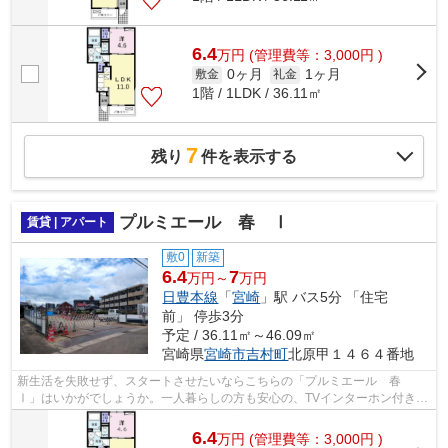
6.4
万
円
(管理費等：3,000円 )
0ヶ月
1ヶ月
敷金
礼金
1階 / 1LDK / 36.11㎡
7
残り
件を表示する
プルミエール 春 Ⅰ
賃貸 | アパート
敷0
新築
6.4
7
万円～
万円
日豊本線
「
宮崎
」駅 バス5分 「住宅
前」 停歩3分
予定 / 36.11㎡～46.09㎡
宮崎県
宮崎市
吉村町
北原甲１４６４番地
新生活を失敗せず、スタートさせたいならこちらの「プルミエール 春
Ⅰ」はいかがでしょうか。一人暮らしの方も安心の、TVインターホン付き物
件です。こちらの物件はアパートです。空...
6.4
万
円
(管理費等：3,000円 )