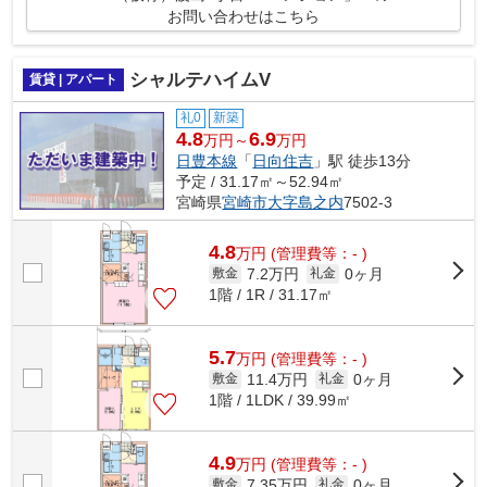
お問い合わせはこちら
シャルテハイムV
賃貸 | アパート
礼0
新築
4.8
6.9
万円～
万円
日豊本線
「
日向住吉
」駅 徒歩13分
予定 / 31.17㎡～52.94㎡
宮崎県
宮崎市
大字島之内
7502-3
4.8
万
円
(管理費等：- )
7.2万円
0ヶ月
敷金
礼金
1階 / 1R / 31.17㎡
5.7
万
円
(管理費等：- )
11.4万円
0ヶ月
敷金
礼金
1階 / 1LDK / 39.99㎡
4.9
万
円
(管理費等：- )
7.35万円
0ヶ月
敷金
礼金