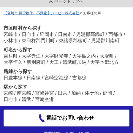
ページトップへ
ナス面まであげて自分だったらどうするかと、入
居者お気持ちになって一緒に悩んでくれたのは、
【宮崎市 賃貸物件・不動産】ジーピー株式会社
>
お客様の声
本当にすごいなと。人間的にすごいなと思いまし
た。
時期的にも入りにくかったと思いますが、佐藤さ
市区町村から探す
んが担当だったお陰で、希望以上のお家に入居す
宮崎市
/
日向市
/
延岡市
/
日南市
/
児湯郡高鍋町
/
西都市
/
ることができました。ありがとうございました。
小林市
/
東臼杵郡門川町
/
東諸県郡綾町
/
児湯郡川南町
また引っ越す際はジーピーにお願いしようと思い
町名から探す
ます。
吉村町
/
大字赤江
/
大字財光寺
/
大字島之内
/
大塚町
/
大字恒久
/
新別府町
/
大工
/
清武町加納
/
大字本郷北方
路線から探す
日豊本線
/
日南線
/
宮崎空港線
/
吉都線
駅から探す
宮崎
/
南宮崎
/
宮崎神宮
/
田吉
/
加納
/
蓮ケ池
/
延岡
/
日向市
/
清武
/
宮崎空港
電話でお問い合わせ