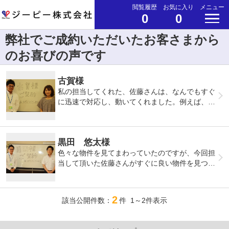
閲覧履歴
お気に入り
メニュー
0
0
弊社でご成約いただいたお客さまから
のお喜びの声です
古賀様
私の担当してくれた、佐藤さんは、なんでもすぐ
に迅速で対応し、動いてくれました。例えば、駐
車場の契約で悩んでいた時は、レンタカーをその
度に使った方が安くつくかもしれないと、すぐに
レンタカーの会社に問合わせてきいてくれたり、
黒田 悠太様
管理の方に問い合わせてくれました。秒で動いて
くれたのがすごく気持ちがよかったし、頼りにな
色々な物件を見てまわっていたのですが、今回担
りました。それと、たくさん時間をかけて、話を
当して頂いた佐藤さんがすぐに良い物件を見つけ
親身にきいてくださり、とても丁寧に、何度もわ
てくれて、すぐに決まりました。入居まで丁寧に
かるまで説明してくれました。それと入居者のこ
対応して頂いてすごく感謝してます。
とを一番に考えていたのが、印象的です。
2
該当公開件数：
件 1～2件表示
不動産屋さんは、契約のことを一番に考えてい
て、どこの不動産も同じだと思っていましたが、
引っ越す際の費用と、プラス面はもちろん、マイ