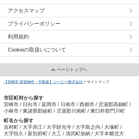
アクセスマップ
プライバシーポリシー
利用規約
Cookieの取扱いについて
ページトップへ
【宮崎市 賃貸物件・不動産】ジーピー株式会社
>
サイトマップ
市区町村から探す
宮崎市
/
日向市
/
延岡市
/
日南市
/
西都市
/
児湯郡高鍋町
/
小林市
/
東諸県郡綾町
/
児湯郡川南町
/
東臼杵郡門川町
町名から探す
吉村町
/
大字赤江
/
大字財光寺
/
大字島之内
/
大塚町
/
大字恒久
/
新別府町
/
大工
/
清武町加納
/
大字本郷北方