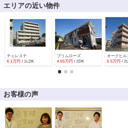
エリアの近い物件
チェレステ
プリムローズ
オークヒル
6.1
万
円
/ 1LDK
4.65
万
円
/ 2DK
5.5
万
円
/ 2
お客様の声