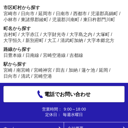
市区町村から探す
宮崎市
/
日向市
/
延岡市
/
日南市
/
西都市
/
児湯郡高鍋町
/
小林市
/
東諸県郡綾町
/
児湯郡川南町
/
東臼杵郡門川町
町名から探す
吉村町
/
大字赤江
/
大字財光寺
/
大字島之内
/
大塚町
/
大字恒久
/
新別府町
/
大工
/
清武町加納
/
大字本郷北方
路線から探す
日豊本線
/
日南線
/
宮崎空港線
/
吉都線
駅から探す
宮崎
/
南宮崎
/
宮崎神宮
/
田吉
/
加納
/
蓮ケ池
/
延岡
/
日向市
/
清武
/
宮崎空港
電話でお問い合わせ
営業時間：
9:00～18:00
定休日：
毎週水曜日