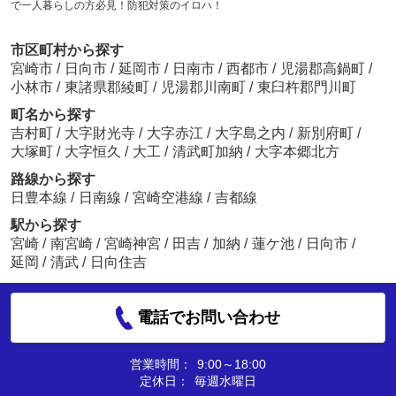
で一人暮らしの方必見！防犯対策のイロハ！
市区町村から探す
宮崎市
/
日向市
/
延岡市
/
日南市
/
西都市
/
児湯郡高鍋町
/
小林市
/
東諸県郡綾町
/
児湯郡川南町
/
東臼杵郡門川町
町名から探す
吉村町
/
大字財光寺
/
大字赤江
/
大字島之内
/
新別府町
/
大塚町
/
大字恒久
/
大工
/
清武町加納
/
大字本郷北方
路線から探す
日豊本線
/
日南線
/
宮崎空港線
/
吉都線
駅から探す
宮崎
/
南宮崎
/
宮崎神宮
/
田吉
/
加納
/
蓮ケ池
/
日向市
/
延岡
/
清武
/
日向住吉
電話でお問い合わせ
営業時間：
9:00～18:00
定休日：
毎週水曜日