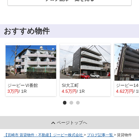
おすすめ物件
ジーピーⅥ番館
SI大工町
ジーピー1
3万円
/ 1R
4.5万円
/ 1R
4.62万円
/ 
ページトップへ
【宮崎市 賃貸物件・不動産】ジーピー株式会社
>
ブログ記事一覧
>
賃貸物件