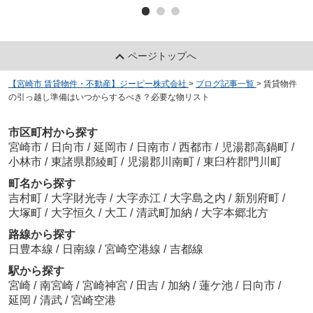
ページトップへ
【宮崎市 賃貸物件・不動産】ジーピー株式会社
>
ブログ記事一覧
>
賃貸物件
の引っ越し準備はいつからするべき？必要な物リスト
市区町村から探す
宮崎市
/
日向市
/
延岡市
/
日南市
/
西都市
/
児湯郡高鍋町
/
小林市
/
東諸県郡綾町
/
児湯郡川南町
/
東臼杵郡門川町
町名から探す
吉村町
/
大字財光寺
/
大字赤江
/
大字島之内
/
新別府町
/
大塚町
/
大字恒久
/
大工
/
清武町加納
/
大字本郷北方
路線から探す
日豊本線
/
日南線
/
宮崎空港線
/
吉都線
駅から探す
宮崎
/
南宮崎
/
宮崎神宮
/
田吉
/
加納
/
蓮ケ池
/
日向市
/
延岡
/
清武
/
宮崎空港