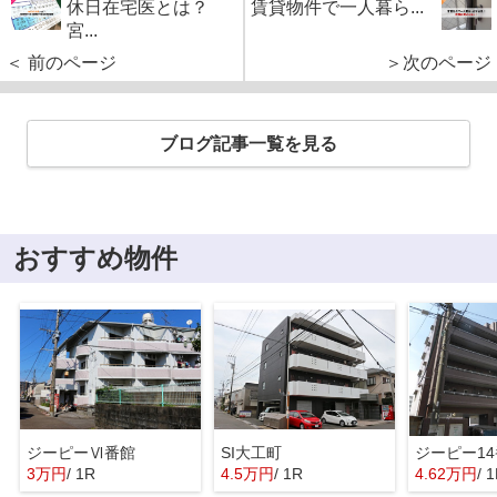
休日在宅医とは？
賃貸物件で一人暮ら...
宮...
＜ 前のページ
＞次のページ
ブログ記事一覧を見る
おすすめ物件
ジーピーⅥ番館
SI大工町
ジーピー1
3万円
/ 1R
4.5万円
/ 1R
4.62万円
/ 