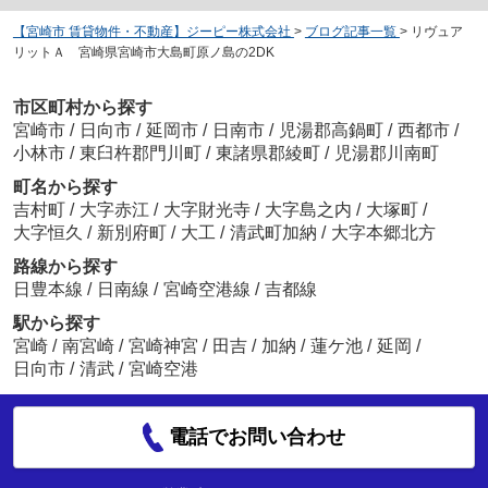
【宮崎市 賃貸物件・不動産】ジーピー株式会社
>
ブログ記事一覧
>
リヴュア
リットＡ 宮崎県宮崎市大島町原ノ島の2DK
市区町村から探す
宮崎市
/
日向市
/
延岡市
/
日南市
/
児湯郡高鍋町
/
西都市
/
小林市
/
東臼杵郡門川町
/
東諸県郡綾町
/
児湯郡川南町
町名から探す
吉村町
/
大字赤江
/
大字財光寺
/
大字島之内
/
大塚町
/
大字恒久
/
新別府町
/
大工
/
清武町加納
/
大字本郷北方
路線から探す
日豊本線
/
日南線
/
宮崎空港線
/
吉都線
駅から探す
宮崎
/
南宮崎
/
宮崎神宮
/
田吉
/
加納
/
蓮ケ池
/
延岡
/
日向市
/
清武
/
宮崎空港
電話でお問い合わせ