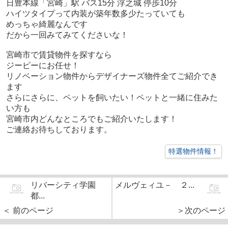
日豊本線「宮崎」駅 バス15分 浮之城 停歩10分
ハイツタイプって内装が築年数多少たっていても
めっちゃ綺麗なんです
だから一回みてみてくださいな！
宮崎市で賃貸物件を探すなら
ジーピーにお任せ！
リノベーション物件からデザイナーズ物件全てご紹介でき
ます
さらにさらに、ペットを飼いたい！ペットと一緒に住みた
い方も
宮崎市内どんなところでもご紹介いたします！
ご連絡お待ちしております。
特選物件情報！
リバーシティ学園
メルヴェィユ－ ２...
都...
＜ 前のページ
＞次のページ