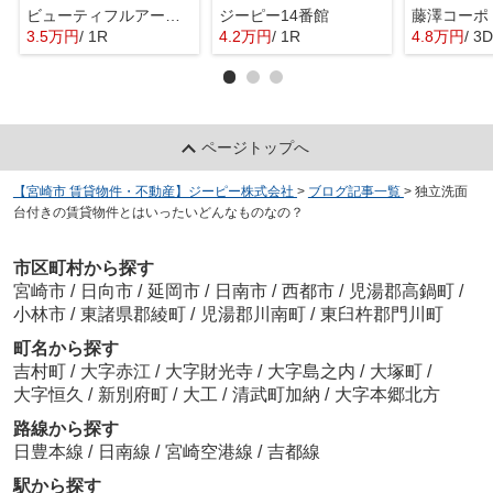
ビューティフルアース2番館
ジーピー14番館
藤澤コーポ
3.5万円
/ 1R
4.2万円
/ 1R
4.8万円
/ 3
ページトップへ
【宮崎市 賃貸物件・不動産】ジーピー株式会社
>
ブログ記事一覧
>
独立洗面
台付きの賃貸物件とはいったいどんなものなの？
市区町村から探す
宮崎市
/
日向市
/
延岡市
/
日南市
/
西都市
/
児湯郡高鍋町
/
小林市
/
東諸県郡綾町
/
児湯郡川南町
/
東臼杵郡門川町
町名から探す
吉村町
/
大字赤江
/
大字財光寺
/
大字島之内
/
大塚町
/
大字恒久
/
新別府町
/
大工
/
清武町加納
/
大字本郷北方
路線から探す
日豊本線
/
日南線
/
宮崎空港線
/
吉都線
駅から探す