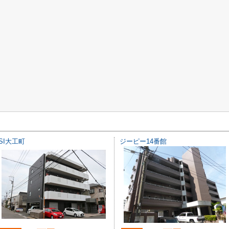
SI大工町
ジーピー14番館