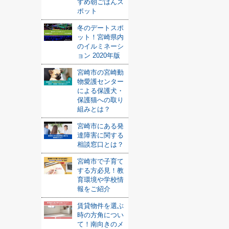
すめ朝ごはんス
ポット
冬のデートスポ
ット！宮崎県内
のイルミネーシ
ョン 2020年版
宮崎市の宮崎動
物愛護センター
による保護犬・
保護猫への取り
組みとは？
宮崎市にある発
達障害に関する
相談窓口とは？
宮崎市で子育て
する方必見！教
育環境や学校情
報をご紹介
賃貸物件を選ぶ
時の方角につい
て！南向きのメ