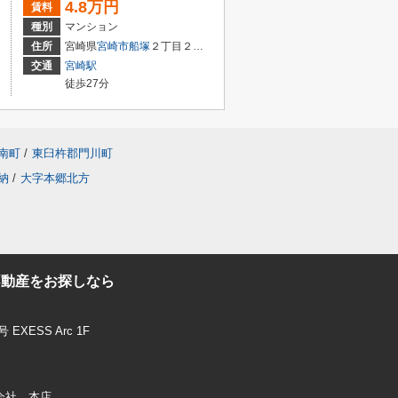
4.8万円
賃料
種別
マンション
住所
宮崎県
宮崎市
船塚
２丁目２９－２
交通
宮崎駅
徒歩27分
南町
/
東臼杵郡門川町
納
/
大字本郷北方
不動産をお探しなら
XESS Arc 1F
株式会社 本店