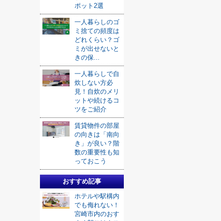
ポット2選
一人暮らしのゴ
ミ捨ての頻度は
どれくらい？ゴ
ミが出せないと
きの保...
一人暮らしで自
炊しない方必
見！自炊のメリ
ットや続けるコ
ツをご紹介
賃貸物件の部屋
の向きは「南向
き」が良い？階
数の重要性も知
っておこう
おすすめ記事
ホテルや駅構内
でも侮れない！
宮崎市内のおす