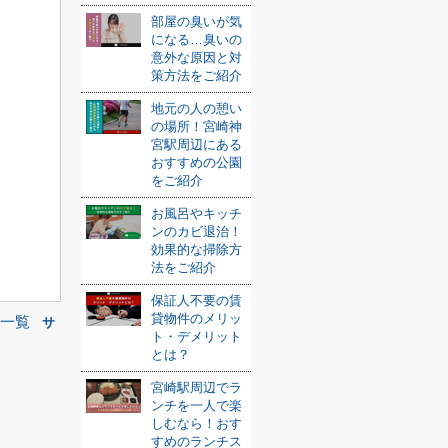
部屋の臭いが気
になる…臭いの
意外な原因と対
策方法をご紹介
地元の人の憩い
の場所！宮崎神
宮駅周辺にある
おすすめの公園
をご紹介
お風呂やキッチ
ンのカビ退治！
効果的な掃除方
法をご紹介
保証人不要の賃
貸物件のメリッ
一覧
サ
ト・デメリット
とは？
宮崎駅周辺でラ
ンチを一人で楽
しむなら！おす
すめのランチス