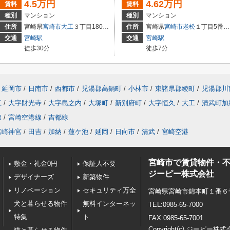
4.5万円
4.62万円
賃料
賃料
種別
マンション
種別
マンション
住所
宮崎県
宮崎市
大工
３丁目180番地
住所
宮崎県
宮崎市
老松
１丁目5番10号
交通
宮崎駅
交通
宮崎駅
徒歩30分
徒歩7分
延岡市
/
日南市
/
西都市
/
児湯郡高鍋町
/
小林市
/
東諸県郡綾町
/
児湯郡川
江
/
大字財光寺
/
大字島之内
/
大塚町
/
新別府町
/
大字恒久
/
大工
/
清武町加
線
/
宮崎空港線
/
吉都線
宮崎神宮
/
田吉
/
加納
/
蓮ケ池
/
延岡
/
日向市
/
清武
/
宮崎空港
宮崎市で賃貸物件・
敷金・礼金0円
保証人不要
ジーピー株式会社
デザイナーズ
新築物件
リノベーション
セキュリティ万全
宮崎県宮崎市錦本町１番６号 E
犬と暮らせる物件
無料インターネッ
TEL:0985-65-7000
特集
ト
FAX:0985-65-7001
Copyright(c) ジーピー