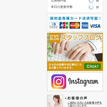
公開物件数
件
本日の更新件数
件