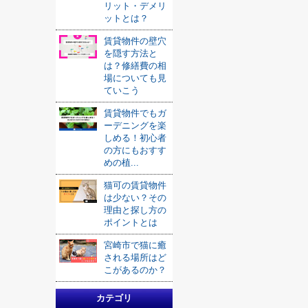
リット・デメリ
ットとは？
賃貸物件の壁穴
を隠す方法と
は？修繕費の相
場についても見
ていこう
賃貸物件でもガ
ーデニングを楽
しめる！初心者
の方にもおすす
めの植...
猫可の賃貸物件
は少ない？その
理由と探し方の
ポイントとは
宮崎市で猫に癒
される場所はど
こがあるのか？
カテゴリ