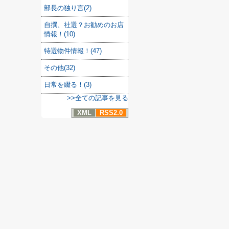
部長の独り言(2)
自撰、社選？お勧めのお店
情報！(10)
特選物件情報！(47)
その他(32)
日常を綴る！(3)
>>全ての記事を見る
XML
RSS2.0