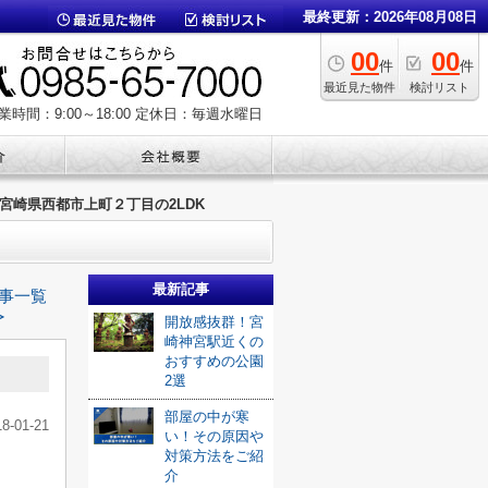
最終更新：2026年08月08日
00
00
件
件
最近見た物件
検討リスト
業時間：9:00～18:00
定休日：毎週水曜日
宮崎県西都市上町２丁目の2LDK
最新記事
事一覧
≫
開放感抜群！宮
崎神宮駅近くの
おすすめの公園
2選
部屋の中が寒
18-01-21
い！その原因や
対策方法をご紹
介