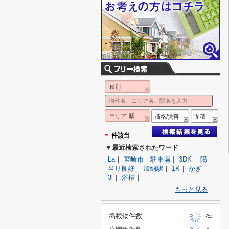
種別
エリア| 駅
価格/賃料
面積
-
件該当
▼最近検索されたワード
La
｜
宮崎市 駐車場
｜
3DK
｜
陽
当り良好
｜
加納駅
｜
1K
｜
かぎ
｜
3l
｜
浴槽
｜
もっと見る
掲載物件数
件