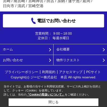
宮崎
/
南宮崎
/
宮崎神宮
/
田吉
/
加納
/
蓮ケ池
/
延岡
/
日向市
/
清武
/
宮崎空港
電話でお問い合わせ
営業時間：
9:00～18:00
定休日：
毎週水曜日
ホーム
会社概要
お問い合わせ
物件リクエスト
プライバシーポリシー
利用規約
アクセスマップ
PCサイト
Copyright(c) ジーピー株式会社 本店 All rights reserved.
当サイトでは、お客様の当サイト利用状況把握、サービス向上検討を目的と
して、クッキー（Cookie）を使用しています。
詳しくは、当社の
「Cookieの取扱いについて」
をご確認ください。
閉じる