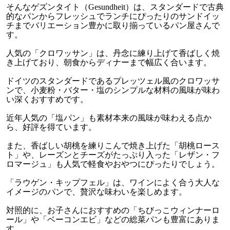
そんなゲズンタイト（Gesundheit）は、スタンダードで古典
的なパンからフレッシュでランチにぴったりのサンドイッ
チまでバリエーション豊かに取り揃っているパン屋さんで
す。
人気の「クロワッサン」は、丹念に練り上げて香ばしく焼
き上げており、朝食からディナーまで幅広く合います。
ドイツのスタンダードであるプレッツェル風のクロワッサ
ンで、小麦粉・バター・塩のシンプルな材料の風味が味わ
い深くおすすめです。
近年人気の「塩パン」も素材本来の風味が味わえる点か
ら、好評を得ています。
また、香ばしい胡桃を練りこんで焼き上げた「胡桃ロース
ト」や、レーズンとチーズがたっぷり入った「レザン・フ
ロマージュ」も人気で軽食やおやつにぴったりでしょう。
「ラウゲン・キップフェル」は、ワインによく合う大人な
イメージのパンで、贅沢な味わいを楽しめます。
対照的に、お子さんにおすすめの「ちびっこウィンナーロ
ール」や「ベーコンエビ」などの総菜パンも豊富にありま
す。