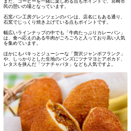
また、コーヒーを一緒に楽しめる点もポイントで、宮崎市
民の憩いの場となっています。
石窯パン工房グレンツェンのパンは、店名にもある通り、
石窯でじっくり焼き上げている点もポイントです。
幅広いラインナップの中でも「牛肉たっぷりカレーパン」
は、食べ応えのある牛肉がごろごろと入っており高い人気
を集めています。
ほかにもパキっとジューシーな「贅沢ジャンボフランク」
や、しっかりとした生地のバンズにツナマヨとアボカド、
レタスを挟んだ「ツナチャバタ」なども人気ですよ。