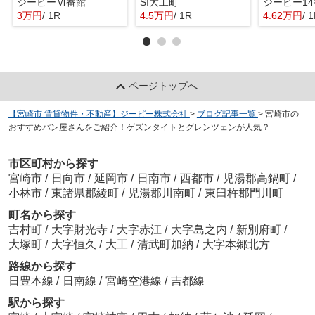
ジーピーⅥ番館
SI大工町
ジーピー1
3万円
/ 1R
4.5万円
/ 1R
4.62万円
/ 
ページトップへ
【宮崎市 賃貸物件・不動産】ジーピー株式会社
>
ブログ記事一覧
>
宮崎市の
おすすめパン屋さんをご紹介！ゲズンタイトとグレンツェンが人気？
市区町村から探す
宮崎市
/
日向市
/
延岡市
/
日南市
/
西都市
/
児湯郡高鍋町
/
小林市
/
東諸県郡綾町
/
児湯郡川南町
/
東臼杵郡門川町
町名から探す
吉村町
/
大字財光寺
/
大字赤江
/
大字島之内
/
新別府町
/
大塚町
/
大字恒久
/
大工
/
清武町加納
/
大字本郷北方
路線から探す
日豊本線
/
日南線
/
宮崎空港線
/
吉都線
駅から探す