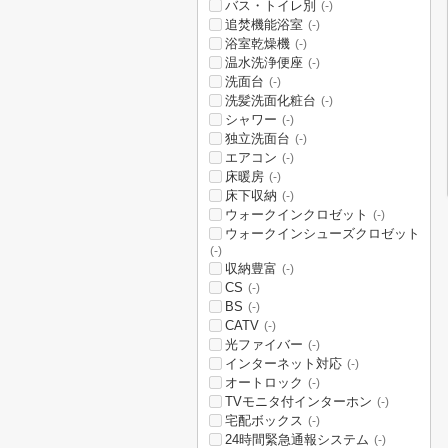
バス・トイレ別
(-)
追焚機能浴室
(-)
浴室乾燥機
(-)
温水洗浄便座
(-)
洗面台
(-)
洗髪洗面化粧台
(-)
シャワー
(-)
独立洗面台
(-)
エアコン
(-)
床暖房
(-)
床下収納
(-)
ウォークインクロゼット
(-)
ウォークインシューズクロゼット
(-)
収納豊富
(-)
CS
(-)
BS
(-)
CATV
(-)
光ファイバー
(-)
インターネット対応
(-)
オートロック
(-)
TVモニタ付インターホン
(-)
宅配ボックス
(-)
24時間緊急通報システム
(-)