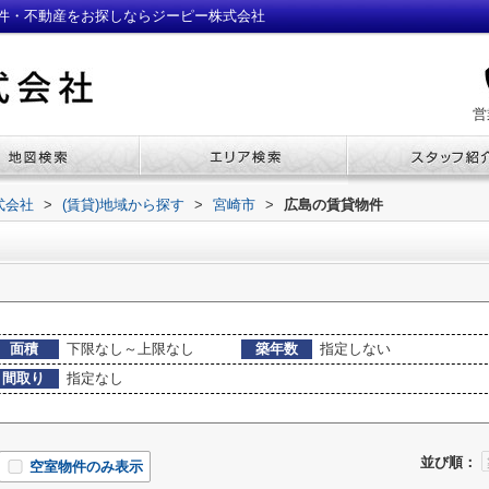
件・不動産をお探しならジーピー株式会社
営
式会社
>
(賃貸)地域から探す
>
宮崎市
>
広島の賃貸物件
面積
下限なし～上限なし
築年数
指定しない
間取り
指定なし
並び順：
空室物件のみ表示