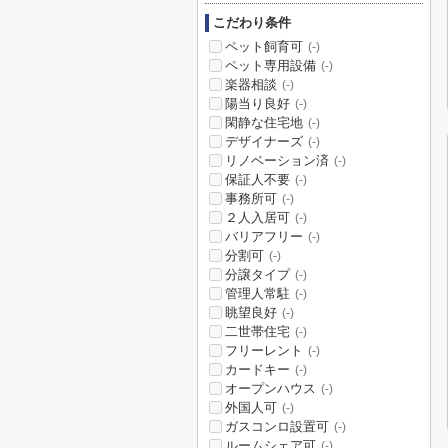
こだわり条件
ペット飼育可
(-)
ペット専用設備
(-)
楽器相談
(-)
陽当り良好
(-)
閑静な住宅地
(-)
デザイナーズ
(-)
リノベーション済
(-)
保証人不要
(-)
事務所可
(-)
２人入居可
(-)
バリアフリー
(-)
分割可
(-)
分譲タイプ
(-)
管理人常駐
(-)
眺望良好
(-)
二世帯住宅
(-)
フリーレント
(-)
カードキー
(-)
オープンハウス
(-)
外国人可
(-)
ガスコンロ設置可
(-)
ルームシェア可
(-)