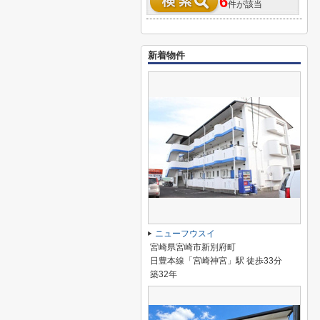
6
件が該当
新着物件
ニューフウスイ
宮崎県宮崎市新別府町
日豊本線「宮崎神宮」駅 徒歩33分
築32年