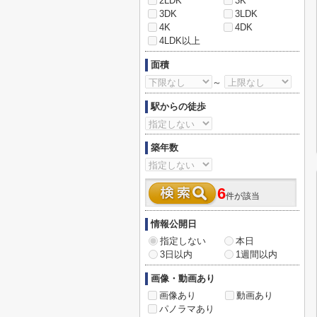
2LDK
3K
3DK
3LDK
4K
4DK
4LDK以上
面積
～
駅からの徒歩
築年数
6
件が該当
情報公開日
指定しない
本日
3日以内
1週間以内
画像・動画あり
画像あり
動画あり
パノラマあり