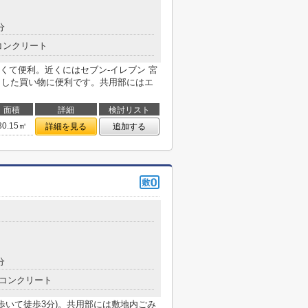
分
コンクリート
くて便利。近くにはセブン‐イレブン 宮
っとした買い物に便利です。共用部にはエ
面積
詳細
検討リスト
30.15㎡
詳細を見る
追加する
分
コンクリート
歩いて徒歩3分)。共用部には敷地内ごみ