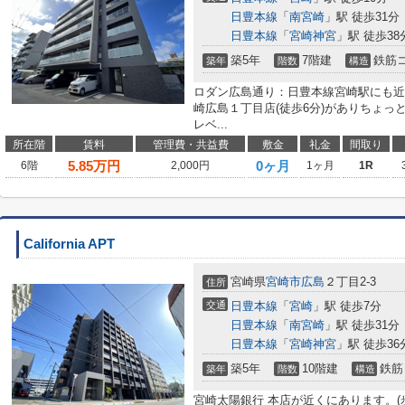
日豊本線
「
南宮崎
」駅 徒歩31分
日豊本線
「
宮崎神宮
」駅 徒歩38
築5年
7階建
鉄筋
築年
階数
構造
ロダン広島通り：日豊本線宮崎駅にも近
崎広島１丁目店(徒歩6分)がありちょ
レベ...
所在階
賃料
管理費・共益費
敷金
礼金
間取り
5.85
万円
0ヶ月
6階
2,000円
1ヶ月
1R
California APT
宮崎県
宮崎市
広島
２丁目2-3
住所
交通
日豊本線
「
宮崎
」駅 徒歩7分
日豊本線
「
南宮崎
」駅 徒歩31分
日豊本線
「
宮崎神宮
」駅 徒歩36
築5年
10階建
鉄筋
築年
階数
構造
宮崎太陽銀行 本店が近くにあります。(