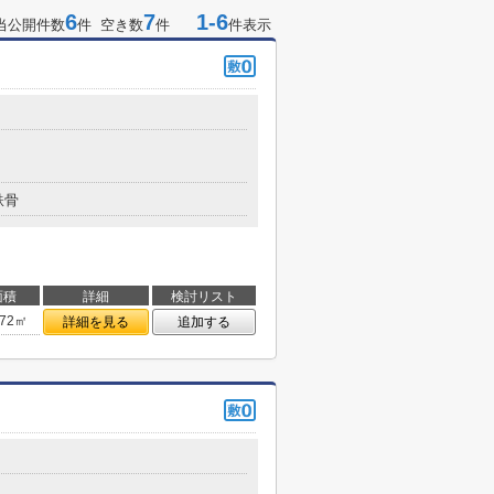
6
7
1-6
当公開件数
件 空き数
件
件表示
鉄骨
面積
詳細
検討リスト
.72㎡
詳細を見る
追加する