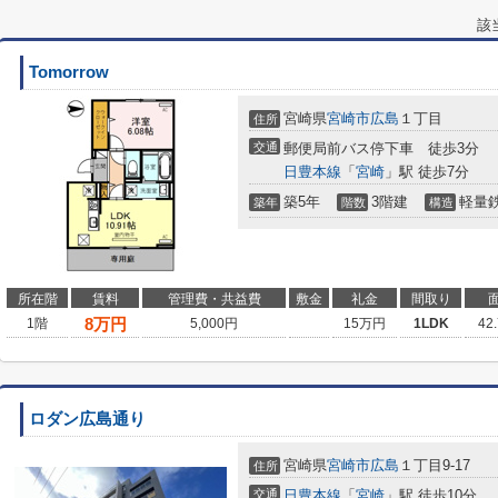
該
Tomorrow
宮崎県
宮崎市
広島
１丁目
住所
交通
郵便局前バス停下車 徒歩3分
日豊本線
「
宮崎
」駅 徒歩7分
築5年
3階建
軽量
築年
階数
構造
所在階
賃料
管理費・共益費
敷金
礼金
間取り
8
万円
1階
5,000円
15万円
1LDK
42
ロダン広島通り
宮崎県
宮崎市
広島
１丁目9-17
住所
交通
日豊本線
「
宮崎
」駅 徒歩10分