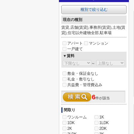
種別で絞り込む
現在の種別
賃貸,店舗(賃貸),事務所(賃貸),土地(賃
貸),住宅以外建物全部,駐車場
アパート
マンション
一戸建て
▼賃料
～
敷金・保証金なし
礼金・敷引なし
共益費・管理費込み
6
件が該当
間取り
ワンルーム
1K
1DK
1LDK
2K
2DK