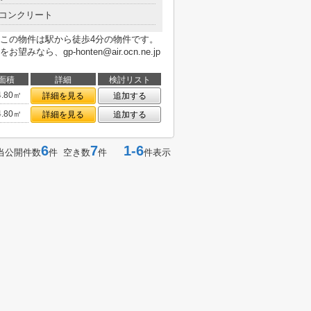
コンクリート
この物件は駅から徒歩4分の物件です。
、gp-honten@air.ocn.ne.jp
面積
詳細
検討リスト
4.80㎡
詳細を見る
追加する
4.80㎡
詳細を見る
追加する
6
7
1-6
当公開件数
件 空き数
件
件表示