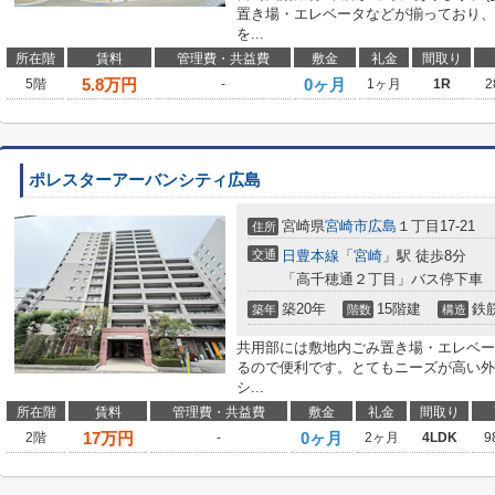
置き場・エレベータなどが揃っており、
を...
所在階
賃料
管理費・共益費
敷金
礼金
間取り
5.8
万円
0ヶ月
5階
-
1ヶ月
1R
2
ポレスターアーバンシティ広島
宮崎県
宮崎市
広島
１丁目17-21
住所
交通
日豊本線
「
宮崎
」駅 徒歩8分
「高千穂通２丁目」バス停下車 
築20年
15階建
鉄
築年
階数
構造
共用部には敷地内ごみ置き場・エレベー
るので便利です。とてもニーズが高い外
シ...
所在階
賃料
管理費・共益費
敷金
礼金
間取り
17
万円
0ヶ月
2階
-
2ヶ月
4LDK
9