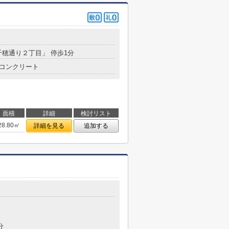
９
千穂通り２丁目」 停歩1分
コンクリート
面積
詳細
検討リスト
28.80㎡
詳細を見る
追加する
分