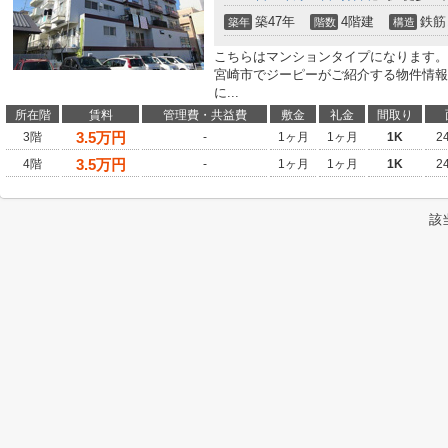
築47年
4階建
鉄筋
築年
階数
構造
こちらはマンションタイプになります。
宮崎市でジーピーがご紹介する物件情報をお望みなら
に...
所在階
賃料
管理費・共益費
敷金
礼金
間取り
3.5
万円
3階
-
1ヶ月
1ヶ月
1K
2
3.5
万円
4階
-
1ヶ月
1ヶ月
1K
2
該