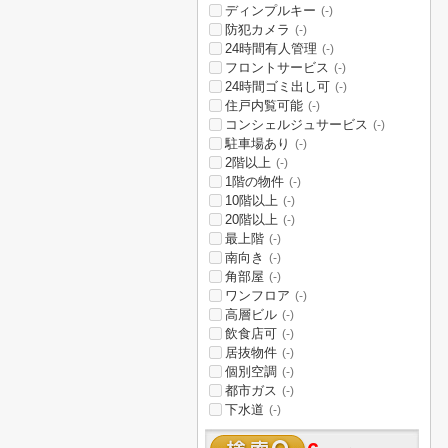
ディンプルキー
(-)
防犯カメラ
(-)
24時間有人管理
(-)
フロントサービス
(-)
24時間ゴミ出し可
(-)
住戸内覧可能
(-)
コンシェルジュサービス
(-)
駐車場あり
(-)
2階以上
(-)
1階の物件
(-)
10階以上
(-)
20階以上
(-)
最上階
(-)
南向き
(-)
角部屋
(-)
ワンフロア
(-)
高層ビル
(-)
飲食店可
(-)
居抜物件
(-)
個別空調
(-)
都市ガス
(-)
下水道
(-)