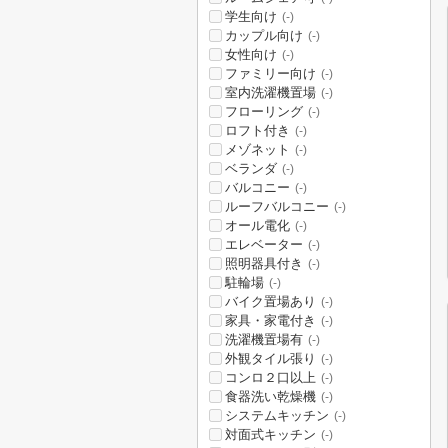
学生向け
(-)
カップル向け
(-)
女性向け
(-)
ファミリー向け
(-)
室内洗濯機置場
(-)
フローリング
(-)
ロフト付き
(-)
メゾネット
(-)
ベランダ
(-)
バルコニー
(-)
ルーフバルコニー
(-)
オール電化
(-)
エレベーター
(-)
照明器具付き
(-)
駐輪場
(-)
バイク置場あり
(-)
家具・家電付き
(-)
洗濯機置場有
(-)
外観タイル張り
(-)
コンロ２口以上
(-)
食器洗い乾燥機
(-)
システムキッチン
(-)
対面式キッチン
(-)