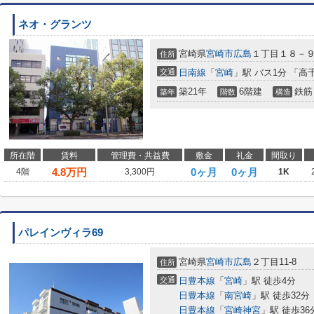
ネオ・グランツ
宮崎県
宮崎市
広島
１丁目１８－
住所
交通
日南線
「
宮崎
」駅 バス1分 「高
築21年
6階建
鉄筋
築年
階数
構造
所在階
賃料
管理費・共益費
敷金
礼金
間取り
4.8
万円
0ヶ月
0ヶ月
4階
3,300円
1K
パレインヴィラ69
宮崎県
宮崎市
広島
２丁目11-8
住所
交通
日豊本線
「
宮崎
」駅 徒歩4分
日豊本線
「
南宮崎
」駅 徒歩32分
日豊本線
「
宮崎神宮
」駅 徒歩36