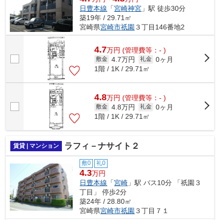
日豊本線
「
宮崎神宮
」駅 徒歩30分
築19年 / 29.71㎡
宮崎県
宮崎市
祇園
３丁目146番地2
4.7
万
円
(管理費等：- )
4.7万円
0ヶ月
敷金
礼金
1階 / 1K / 29.71㎡
4.8
万
円
(管理費等：- )
4.8万円
0ヶ月
敷金
礼金
1階 / 1K / 29.71㎡
ラフィ－ナサイト２
賃貸 | マンション
敷0
礼0
4.3
万円
日豊本線
「
宮崎
」駅 バス10分 「祇園３
丁目」 停歩2分
築24年 / 28.80㎡
宮崎県
宮崎市
祇園
３丁目７１