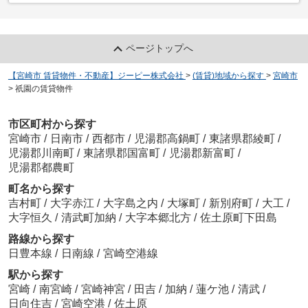
ページトップへ
【宮崎市 賃貸物件・不動産】ジーピー株式会社
>
(賃貸)地域から探す
>
宮崎市
>
祇園の賃貸物件
市区町村から探す
宮崎市
/
日南市
/
西都市
/
児湯郡高鍋町
/
東諸県郡綾町
/
児湯郡川南町
/
東諸県郡国富町
/
児湯郡新富町
/
児湯郡都農町
町名から探す
吉村町
/
大字赤江
/
大字島之内
/
大塚町
/
新別府町
/
大工
/
大字恒久
/
清武町加納
/
大字本郷北方
/
佐土原町下田島
路線から探す
日豊本線
/
日南線
/
宮崎空港線
駅から探す
宮崎
/
南宮崎
/
宮崎神宮
/
田吉
/
加納
/
蓮ケ池
/
清武
/
日向住吉
/
宮崎空港
/
佐土原