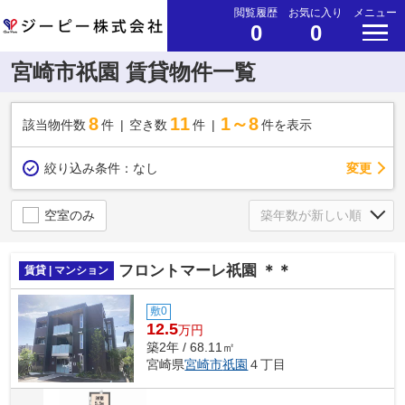
閲覧履歴
お気に入り
メニュー
0
0
宮崎市祇園 賃貸物件一覧
8
11
1～8
該当物件数
件
空き数
件
件を表示
変更
絞り込み条件：
なし
空室のみ
フロントマーレ祇園 ＊＊
賃貸 | マンション
敷0
12.5
万円
築2年 / 68.11㎡
宮崎県
宮崎市
祇園
４丁目