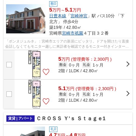
敷0
5
5.1
万円～
万円
日豊本線
「
宮崎神宮
」駅 バス10分 「下
北方」 停歩4分
築19年 / 42.80㎡
宮崎県
宮崎市
祇園
４丁目３２番
「ボンヌジュルネ」：宮崎市エリアの新居にピッタリ。ドアを開けたり直接
会話しなくてもモニター越しに来訪者を確認できるモニター付きインターホ
ンで防犯対策が可能です。バルコニー...
5
万
円
(管理費等：2,300円 )
0ヶ月
1ヶ月
敷金
礼金
2階 / 1LDK / 42.80㎡
5.1
万
円
(管理費等：2,300円 )
0ヶ月
1ヶ月
敷金
礼金
2階 / 1LDK / 42.80㎡
ＣＲＯＳＳ Ｙ’ｓ Ｓｔａｇｅ1
賃貸 | アパート
礼0
4.7
4.8
万円～
万円