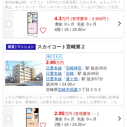
室内設備はBS・エアコン・CATVなど大変充実しております。セキュリティ
面は、オートロック・TVインターホンなど充実しているので安心して生活で
きます。バルコニーをご活用いただける...
4.3
万
円
(管理費等：3,900円 )
0ヶ月
0ヶ月
敷金
礼金
4階 / 1K / 28.80㎡
スカイコート宮崎第２
賃貸 | マンション
敷0
礼0
2.95
万円
日豊本線
「
宮崎神宮
」駅 徒歩26分
日豊本線
「
宮崎
」駅 徒歩49分
日豊本線
「
蓮ケ池
」駅 徒歩57分
築35年 / 24.00㎡
宮崎県
宮崎市
祇園
３丁目２０２
こちらの物件はマンションです。こちらの物件から、100mの距離に駐車場
があります。敷地内にごみ置き場があるので、ごみ出しも便利です。こちら
の物件では初期費用をカードでお支払い...
2.95
万
円
(管理費等：- )
0ヶ月
0ヶ月
敷金
礼金
2階 / 1K / 24.00㎡