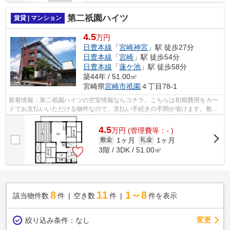
第二祇園ハイツ
賃貸 | マンション
4.5
万円
日豊本線
「
宮崎神宮
」駅 徒歩27分
日豊本線
「
宮崎
」駅 徒歩54分
日豊本線
「
蓮ケ池
」駅 徒歩58分
築44年 / 51.00㎡
宮崎県
宮崎市
祇園
４丁目78-1
新着情報：第二祇園ハイツの空室情報ならコチラ。こちらは初期費用をカー
ドでお支払いいただける物件なので、支払い手続きの手間が省けます。敷地
内にはごみ置き場も設置されています...
4.5
万
円
(管理費等：- )
1ヶ月
1ヶ月
敷金
礼金
3階 / 3DK / 51.00㎡
8
11
1～8
該当物件数
件
空き数
件
件を表示
変更
絞り込み条件：
なし