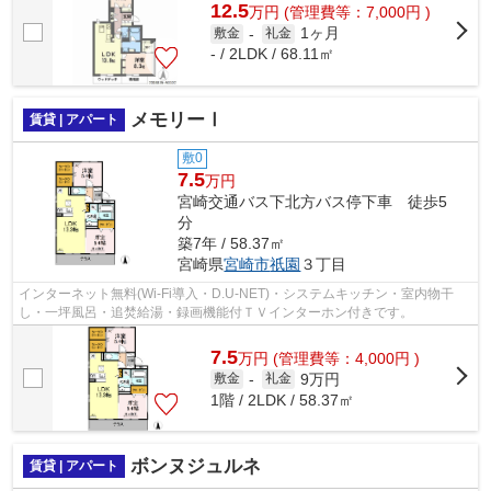
12.5
万
円
(管理費等：7,000円 )
1ヶ月
敷金
-
礼金
- / 2LDK / 68.11㎡
メモリーⅠ
賃貸 | アパート
敷0
7.5
万円
宮崎交通バス下北方バス停下車 徒歩5
分
築7年 / 58.37㎡
宮崎県
宮崎市
祇園
３丁目
インターネット無料(Wi-Fi導入・D.U-NET)・システムキッチン・室内物干
し・一坪風呂・追焚給湯・録画機能付ＴＶインターホン付きです。
7.5
万
円
(管理費等：4,000円 )
9万円
敷金
-
礼金
1階 / 2LDK / 58.37㎡
ボンヌジュルネ
賃貸 | アパート