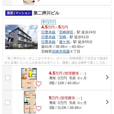
第二押川ビル
賃貸 | マンション
敷0
礼0
4.5
5
万円～
万円
日豊本線
「
宮崎神宮
」駅 徒歩24分
日豊本線
「
宮崎
」駅 徒歩51分
日豊本線
「
蓮ケ池
」駅 徒歩55分
築41年 / 38.88㎡～40.00㎡
宮崎県
宮崎市
祇園
４丁目
「第二押川ビル」のここがイチオシ。ローソン 宮崎祇園三丁目店まで徒歩6
分と近場にコンビニがあるのもポイント。陽射し溢れる物件で過ごしてみま
せんか。こちらの物件では初期費用を...
4.5
万
円
(管理費等：- )
0万円
0ヶ月
敷金
礼金
3階 / 1DK / 40.00㎡
5
万
円
(管理費等：- )
0万円
0ヶ月
敷金
礼金
3階 / 2LDK / 38.88㎡