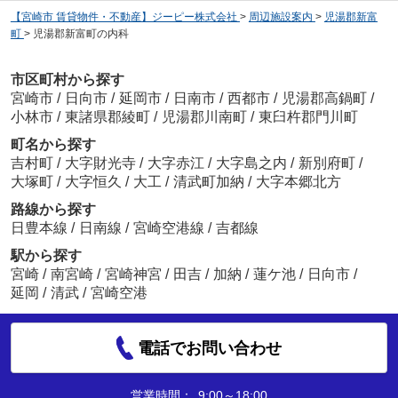
【宮崎市 賃貸物件・不動産】ジーピー株式会社
>
周辺施設案内
>
児湯郡新富
町
>
児湯郡新富町の内科
市区町村から探す
宮崎市
/
日向市
/
延岡市
/
日南市
/
西都市
/
児湯郡高鍋町
/
小林市
/
東諸県郡綾町
/
児湯郡川南町
/
東臼杵郡門川町
町名から探す
吉村町
/
大字財光寺
/
大字赤江
/
大字島之内
/
新別府町
/
大塚町
/
大字恒久
/
大工
/
清武町加納
/
大字本郷北方
路線から探す
日豊本線
/
日南線
/
宮崎空港線
/
吉都線
駅から探す
宮崎
/
南宮崎
/
宮崎神宮
/
田吉
/
加納
/
蓮ケ池
/
日向市
/
延岡
/
清武
/
宮崎空港
電話でお問い合わせ
営業時間：
9:00～18:00