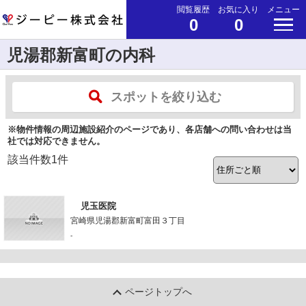
閲覧履歴
お気に入り
メニュー
0
0
児湯郡新富町の内科
スポットを絞り込む
※物件情報の周辺施設紹介のページであり、各店舗への問い合わせは当
社では対応できません。
該当件数
1
件
児玉医院
宮崎県児湯郡新富町富田３丁目
-
ページトップへ