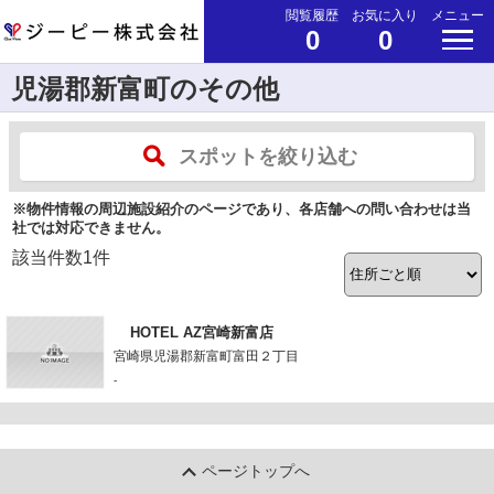
閲覧履歴
お気に入り
メニュー
0
0
児湯郡新富町のその他
スポットを絞り込む
※物件情報の周辺施設紹介のページであり、各店舗への問い合わせは当
社では対応できません。
該当件数
1
件
HOTEL AZ宮崎新富店
宮崎県児湯郡新富町富田２丁目
-
ページトップへ