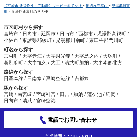
【宮崎市 賃貸物件・不動産】ジーピー株式会社
>
周辺施設案内
>
児湯郡新富
町
>
児湯郡新富町のその他
市区町村から探す
宮崎市
/
日向市
/
延岡市
/
日南市
/
西都市
/
児湯郡高鍋町
/
小林市
/
東諸県郡綾町
/
児湯郡川南町
/
東臼杵郡門川町
町名から探す
吉村町
/
大字赤江
/
大字財光寺
/
大字島之内
/
大塚町
/
新別府町
/
大字恒久
/
大工
/
清武町加納
/
大字本郷北方
路線から探す
日豊本線
/
日南線
/
宮崎空港線
/
吉都線
駅から探す
宮崎
/
南宮崎
/
宮崎神宮
/
田吉
/
加納
/
蓮ケ池
/
延岡
/
日向市
/
清武
/
宮崎空港
電話でお問い合わせ
営業時間：
9:00～18:00