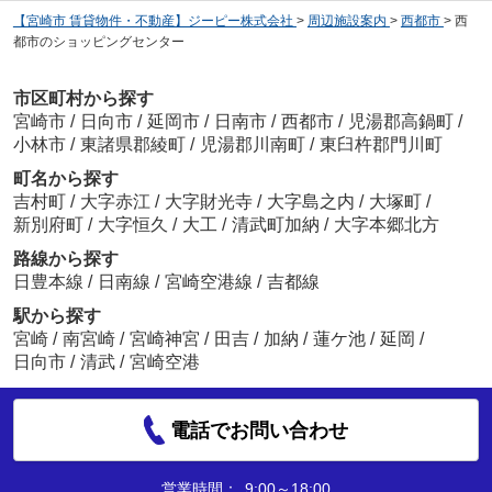
【宮崎市 賃貸物件・不動産】ジーピー株式会社
>
周辺施設案内
>
西都市
>
西
都市のショッピングセンター
市区町村から探す
宮崎市
/
日向市
/
延岡市
/
日南市
/
西都市
/
児湯郡高鍋町
/
小林市
/
東諸県郡綾町
/
児湯郡川南町
/
東臼杵郡門川町
町名から探す
吉村町
/
大字赤江
/
大字財光寺
/
大字島之内
/
大塚町
/
新別府町
/
大字恒久
/
大工
/
清武町加納
/
大字本郷北方
路線から探す
日豊本線
/
日南線
/
宮崎空港線
/
吉都線
駅から探す
宮崎
/
南宮崎
/
宮崎神宮
/
田吉
/
加納
/
蓮ケ池
/
延岡
/
日向市
/
清武
/
宮崎空港
電話でお問い合わせ
営業時間：
9:00～18:00