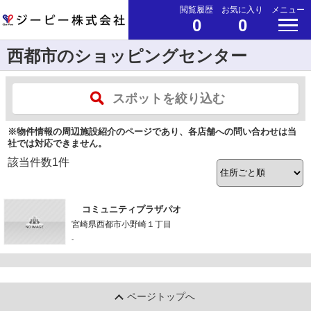
閲覧履歴
お気に入り
メニュー
0
0
西都市のショッピングセンター
スポットを絞り込む
※物件情報の周辺施設紹介のページであり、各店舗への問い合わせは当
社では対応できません。
該当件数
1
件
コミュニティプラザパオ
宮崎県西都市小野崎１丁目
-
ページトップへ