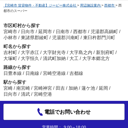
【宮崎市 賃貸物件・不動産】ジーピー株式会社
>
周辺施設案内
>
西都市
>
西
都市のスーパー
市区町村から探す
宮崎市
/
日向市
/
延岡市
/
日南市
/
西都市
/
児湯郡高鍋町
/
小林市
/
東諸県郡綾町
/
児湯郡川南町
/
東臼杵郡門川町
町名から探す
吉村町
/
大字赤江
/
大字財光寺
/
大字島之内
/
新別府町
/
大塚町
/
大字恒久
/
清武町加納
/
大工
/
大字本郷北方
路線から探す
日豊本線
/
日南線
/
宮崎空港線
/
吉都線
駅から探す
宮崎
/
南宮崎
/
宮崎神宮
/
田吉
/
加納
/
蓮ケ池
/
延岡
/
日向市
/
清武
/
宮崎空港
電話でお問い合わせ
営業時間：
9:00～18:00