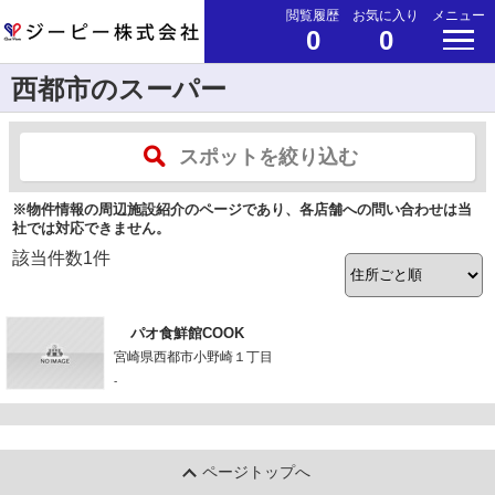
閲覧履歴
お気に入り
メニュー
0
0
西都市のスーパー
スポットを絞り込む
※物件情報の周辺施設紹介のページであり、各店舗への問い合わせは当
社では対応できません。
該当件数
1
件
パオ食鮮館COOK
宮崎県西都市小野崎１丁目
-
ページトップへ