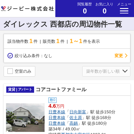
閲覧履歴
お気に入り
メニュー
0
0
ダイレックス 西都店の周辺物件一覧
1
1
1～1
該当物件数
件
販売数
件
件を表示
変更
絞り込み条件：
なし
空室のみ
コアコートファミール
賃貸 | アパート
敷0
4.6
万円
日豊本線
「
日向新富
」駅 徒歩150分
日豊本線
「
佐土原
」駅 徒歩168分
日豊本線
「
高鍋
」駅 徒歩180分
築34年 / 49.00㎡