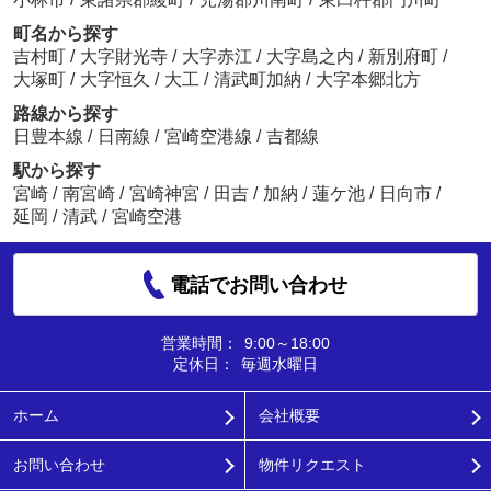
町名から探す
吉村町
/
大字財光寺
/
大字赤江
/
大字島之内
/
新別府町
/
大塚町
/
大字恒久
/
大工
/
清武町加納
/
大字本郷北方
路線から探す
日豊本線
/
日南線
/
宮崎空港線
/
吉都線
駅から探す
宮崎
/
南宮崎
/
宮崎神宮
/
田吉
/
加納
/
蓮ケ池
/
日向市
/
延岡
/
清武
/
宮崎空港
電話でお問い合わせ
営業時間：
9:00～18:00
定休日：
毎週水曜日
ホーム
会社概要
お問い合わせ
物件リクエスト