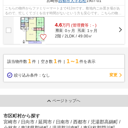
宮崎県
西都市
大字右松
1907-01
こちらの物件からファミリーマートまで412mです。敷地内ごみ置き場があ
るので、忙しくてゴミを出す時間がないという方も安心です。こちらの物件
はアパートです。初期費用はカードで決...
4.6
万
円
(管理費等：- )
0ヶ月
1ヶ月
敷金
礼金
2階 / 2LDK / 49.00㎡
1
1
1～1
該当物件数
件
空き数
件
件を表示
変更
絞り込み条件：
なし
ページトップへ
市区町村から探す
宮崎市
/
日向市
/
延岡市
/
日南市
/
西都市
/
児湯郡高鍋町
/
小林市
/
東諸県郡綾町
/
児湯郡川南町
/
東臼杵郡門川町