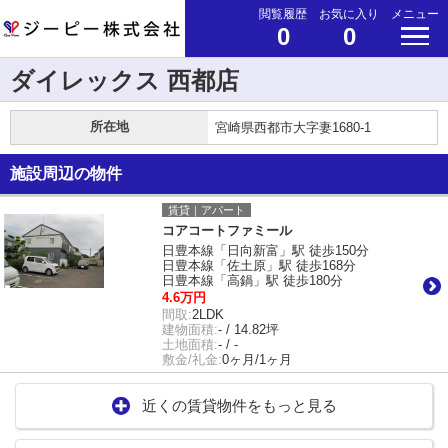
閲覧履歴
お気に入り
メニュー
0
0
ダイレックス 西都店
所在地
宮崎県西都市大字妻1680-1
施設周辺の物件
賃貸｜アパート
コアコートファミール
日豊本線「日向新富」駅 徒歩150分
日豊本線「佐土原」駅 徒歩168分
日豊本線「高鍋」駅 徒歩180分
4.6万円
間取:
2LDK
建物面積:
- / 14.82坪
土地面積:
- / -
敷金/礼金:
0ヶ月/1ヶ月
近くの賃貸物件をもっと見る