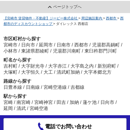
ページトップへ
【宮崎市 賃貸物件・不動産】ジーピー株式会社
>
周辺施設案内
>
西都市
>
西
都市のディスカウントショップ
>
ダイレックス 西都店
市区町村から探す
宮崎市
/
日向市
/
延岡市
/
日南市
/
西都市
/
児湯郡高鍋町
/
小林市
/
東諸県郡綾町
/
児湯郡川南町
/
東臼杵郡門川町
町名から探す
吉村町
/
大字財光寺
/
大字赤江
/
大字島之内
/
新別府町
/
大塚町
/
大字恒久
/
大工
/
清武町加納
/
大字本郷北方
路線から探す
日豊本線
/
日南線
/
宮崎空港線
/
吉都線
駅から探す
宮崎
/
南宮崎
/
宮崎神宮
/
田吉
/
加納
/
蓮ケ池
/
日向市
/
延岡
/
清武
/
宮崎空港
電話でお問い合わせ