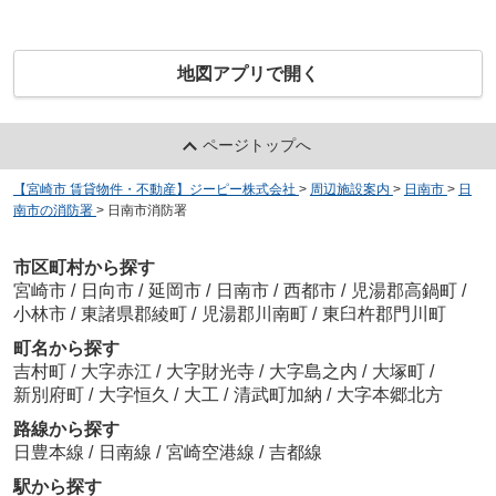
地図アプリで開く
ページトップへ
【宮崎市 賃貸物件・不動産】ジーピー株式会社
>
周辺施設案内
>
日南市
>
日
南市の消防署
>
日南市消防署
市区町村から探す
宮崎市
/
日向市
/
延岡市
/
日南市
/
西都市
/
児湯郡高鍋町
/
小林市
/
東諸県郡綾町
/
児湯郡川南町
/
東臼杵郡門川町
町名から探す
吉村町
/
大字赤江
/
大字財光寺
/
大字島之内
/
大塚町
/
新別府町
/
大字恒久
/
大工
/
清武町加納
/
大字本郷北方
路線から探す
日豊本線
/
日南線
/
宮崎空港線
/
吉都線
駅から探す