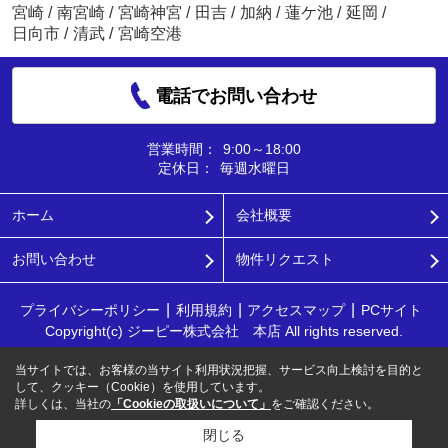
宮崎
/
南宮崎
/
宮崎神宮
/
田吉
/
加納
/
蓮ケ池
/
延岡
/
日向市
/
清武
/
宮崎空港
電話でお問い合わせ
営業時間：
9:00～18:00
定休日：
毎週水曜日
ホーム
会社概要
お問い合わせ
物件リクエスト
プライバシーポリシー
利用規約
アクセスマップ
PCサイト
Copyright(c) ジーピー株式会社 本店 All rights reserved.
当サイトでは、お客様の当サイト利用状況把握、サービス向上検討を目的と
して、クッキー（Cookie）を使用しています。
詳しくは、当社の
「Cookieの取扱いについて」
をご確認ください。
閉じる