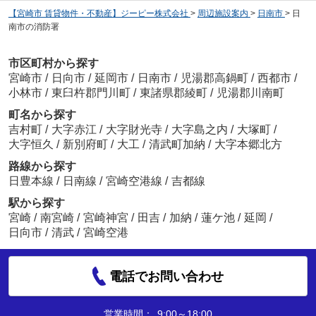
【宮崎市 賃貸物件・不動産】ジーピー株式会社
>
周辺施設案内
>
日南市
>
日
南市の消防署
市区町村から探す
宮崎市
/
日向市
/
延岡市
/
日南市
/
児湯郡高鍋町
/
西都市
/
小林市
/
東臼杵郡門川町
/
東諸県郡綾町
/
児湯郡川南町
町名から探す
吉村町
/
大字赤江
/
大字財光寺
/
大字島之内
/
大塚町
/
大字恒久
/
新別府町
/
大工
/
清武町加納
/
大字本郷北方
路線から探す
日豊本線
/
日南線
/
宮崎空港線
/
吉都線
駅から探す
宮崎
/
南宮崎
/
宮崎神宮
/
田吉
/
加納
/
蓮ケ池
/
延岡
/
日向市
/
清武
/
宮崎空港
電話でお問い合わせ
営業時間：
9:00～18:00