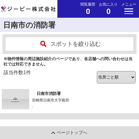
閲覧履歴
お気に入り
メニュー
0
0
日南市の消防署
スポットを絞り込む
※物件情報の周辺施設紹介のページであり、各店舗への問い合わせは当
社では対応できません。
該当件数
1
件
日南市消防署
宮崎県日南市大字殿所
-
ページトップへ