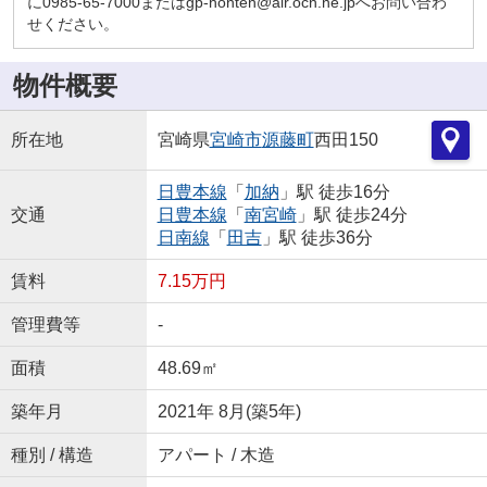
に0985-65-7000またはgp-honten@air.ocn.ne.jpへお問い合わ
せください。
物件概要
所在地
宮崎県
宮崎市
源藤町
西田150
日豊本線
「
加納
」駅 徒歩16分
交通
日豊本線
「
南宮崎
」駅 徒歩24分
日南線
「
田吉
」駅 徒歩36分
賃料
7.15万円
管理費等
-
面積
48.69㎡
築年月
2021年 8月(築5年)
種別 / 構造
アパート / 木造