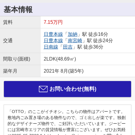
基本情報
賃料
7.15万円
日豊本線
「
加納
」駅 徒歩16分
交通
日豊本線
「
南宮崎
」駅 徒歩24分
日南線
「
田吉
」駅 徒歩36分
間取り(面積)
2LDK(48.69㎡)
築年月
2021年 8月(築5年)
お問い合わせ(無料)
「OTTO」のここがイチオシ。こちらの物件はアパートです。
敷地内ごみ置き場のある物件なので、ゴミ出しが楽です。独創
的なデザイナーズ物件で、ご好評いただいています。ジーピー
には宮崎市エリアの賃貸情報が豊富にございます。ぜひお気軽