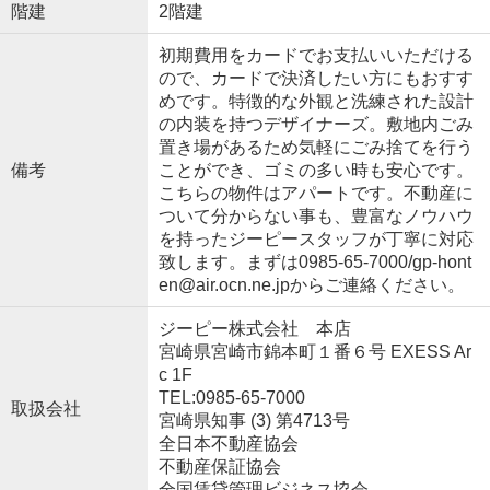
階建
2階建
初期費用をカードでお支払いいただける
ので、カードで決済したい方にもおすす
めです。特徴的な外観と洗練された設計
の内装を持つデザイナーズ。敷地内ごみ
置き場があるため気軽にごみ捨てを行う
備考
ことができ、ゴミの多い時も安心です。
こちらの物件はアパートです。不動産に
ついて分からない事も、豊富なノウハウ
を持ったジーピースタッフが丁寧に対応
致します。まずは0985-65-7000/gp-hont
en@air.ocn.ne.jpからご連絡ください。
ジーピー株式会社 本店
宮崎県宮崎市錦本町１番６号 EXESS Ar
c 1F
TEL:0985-65-7000
取扱会社
宮崎県知事 (3) 第4713号
全日本不動産協会
不動産保証協会
全国賃貸管理ビジネス協会