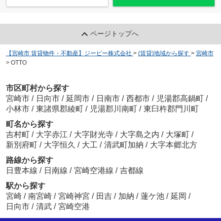
ページトップへ
【宮崎市 賃貸物件・不動産】ジーピー株式会社
>
(賃貸)地域から探す
>
宮崎市
>
OTTO
市区町村から探す
宮崎市
/
日向市
/
延岡市
/
日南市
/
西都市
/
児湯郡高鍋町
/
小林市
/
東諸県郡綾町
/
児湯郡川南町
/
東臼杵郡門川町
町名から探す
吉村町
/
大字赤江
/
大字財光寺
/
大字島之内
/
大塚町
/
新別府町
/
大字恒久
/
大工
/
清武町加納
/
大字本郷北方
路線から探す
日豊本線
/
日南線
/
宮崎空港線
/
吉都線
駅から探す
宮崎
/
南宮崎
/
宮崎神宮
/
田吉
/
加納
/
蓮ケ池
/
延岡
/
日向市
/
清武
/
宮崎空港