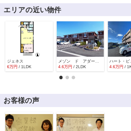
エリアの近い物件
ジェネス
メゾン ド アダージョ Ｄ
ハート・ピ
6
万
円
/ 1LDK
4.6
万
円
/ 2LDK
4.6
万
円
/ 1
お客様の声