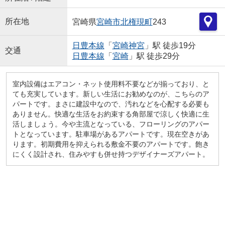
所在地
宮崎県
宮崎市
北権現町
243
日豊本線
「
宮崎神宮
」駅 徒歩19分
交通
日豊本線
「
宮崎
」駅 徒歩29分
室内設備はエアコン・ネット使用料不要などが揃っており、と
ても充実しています。新しい生活にお勧めなのが、こちらのア
パートです。まさに建設中なので、汚れなどを心配する必要も
ありません。快適な生活をお約束する角部屋で涼しく快適に生
活しましょう。今や主流となっている、フローリングのアパー
トとなっています。駐車場があるアパートです。現在空きがあ
ります。初期費用を抑えられる敷金不要のアパートです。飽き
にくく設計され、住みやすも併せ持つデザイナーズアパート。