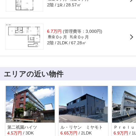
2階
28.57㎡
1R
6.7万円
(管理費等：3,000円)
0ヶ月
0ヶ月
敷金
礼金
2階
67.28㎡
2LDK
エリアの近い物件
第二祇園ハイツ
ル・リヤン ミヤモト
4.5
万
円
/ 3DK
6.65
万
円
/ 2LDK
6.9
万
円
/ 1