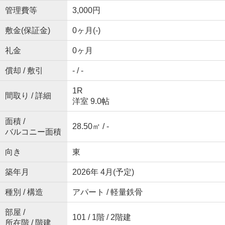
管理費等
3,000円
敷金(保証金)
0ヶ月(-)
礼金
0ヶ月
償却 / 敷引
- / -
1R
間取り / 詳細
洋室 9.0帖
面積 /
28.50㎡ / -
バルコニー面積
向き
東
築年月
2026年 4月(予定)
種別 / 構造
アパート / 軽量鉄骨
部屋 /
101 / 1階 / 2階建
所在階 / 階建