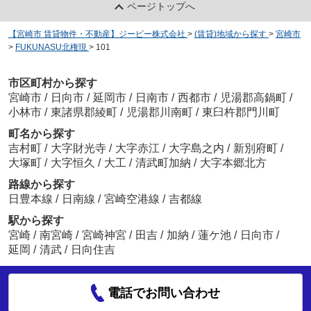
ページトップへ
【宮崎市 賃貸物件・不動産】ジーピー株式会社
>
(賃貸)地域から探す
>
宮崎市
>
FUKUNASU北権現
>
101
市区町村から探す
宮崎市
/
日向市
/
延岡市
/
日南市
/
西都市
/
児湯郡高鍋町
/
小林市
/
東諸県郡綾町
/
児湯郡川南町
/
東臼杵郡門川町
町名から探す
吉村町
/
大字財光寺
/
大字赤江
/
大字島之内
/
新別府町
/
大塚町
/
大字恒久
/
大工
/
清武町加納
/
大字本郷北方
路線から探す
日豊本線
/
日南線
/
宮崎空港線
/
吉都線
駅から探す
宮崎
/
南宮崎
/
宮崎神宮
/
田吉
/
加納
/
蓮ケ池
/
日向市
/
延岡
/
清武
/
日向住吉
電話でお問い合わせ