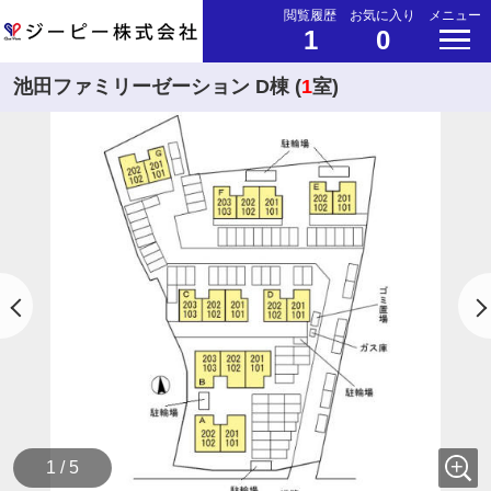
閲覧履歴
お気に入り
メニュー
1
0
池田ファミリーゼーション D棟 (
1
室)
1 / 5