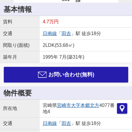
基本情報
賃料
4.7万円
交通
日南線
「
田吉
」駅 徒歩18分
間取り(面積)
2LDK(53.68㎡)
築年月
1995年 7月(築31年)
お問い合わせ(無料)
物件概要
宮崎県
宮崎市
大字本郷北方
4077番
所在地
地4
交通
日南線
「
田吉
」駅 徒歩18分