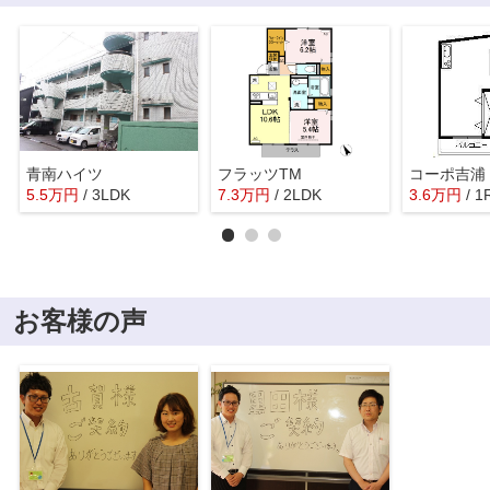
青南ハイツ
フラッツTM
コーポ吉浦
5.5
万
円
/ 3LDK
7.3
万
円
/ 2LDK
3.6
万
円
/ 1
お客様の声