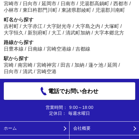
宮崎市
/
日向市
/
延岡市
/
日南市
/
児湯郡高鍋町
/
西都市
/
小林市
/
東臼杵郡門川町
/
東諸県郡綾町
/
児湯郡川南町
町名から探す
吉村町
/
大字赤江
/
大字財光寺
/
大字島之内
/
大塚町
/
大字恒久
/
新別府町
/
大工
/
清武町加納
/
大字本郷北方
路線から探す
日豊本線
/
日南線
/
宮崎空港線
/
吉都線
駅から探す
宮崎
/
南宮崎
/
宮崎神宮
/
田吉
/
加納
/
蓮ケ池
/
延岡
/
日向市
/
清武
/
宮崎空港
電話でお問い合わせ
営業時間：
9:00～18:00
定休日：
毎週水曜日
ホーム
会社概要