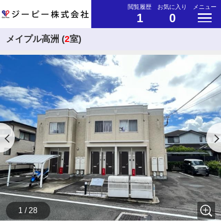
閲覧履歴
お気に入り
メニュー
1
0
メイプル高洲 (
2
室)
1 / 28