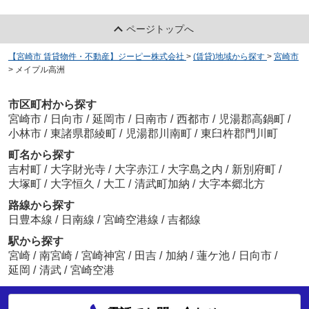
ページトップへ
【宮崎市 賃貸物件・不動産】ジーピー株式会社
>
(賃貸)地域から探す
>
宮崎市
>
メイプル高洲
市区町村から探す
宮崎市
/
日向市
/
延岡市
/
日南市
/
西都市
/
児湯郡高鍋町
/
小林市
/
東諸県郡綾町
/
児湯郡川南町
/
東臼杵郡門川町
町名から探す
吉村町
/
大字財光寺
/
大字赤江
/
大字島之内
/
新別府町
/
大塚町
/
大字恒久
/
大工
/
清武町加納
/
大字本郷北方
路線から探す
日豊本線
/
日南線
/
宮崎空港線
/
吉都線
駅から探す
宮崎
/
南宮崎
/
宮崎神宮
/
田吉
/
加納
/
蓮ケ池
/
日向市
/
延岡
/
清武
/
宮崎空港