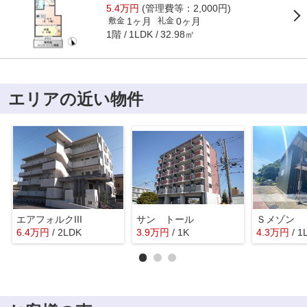
5.4万円
(管理費等：2,000円)
1ヶ月
0ヶ月
敷金
礼金
1階
32.98㎡
1LDK
エリアの近い物件
エアフォルクIII
サン トール
Ｓメゾン
6.4
万
円
/ 2LDK
3.9
万
円
/ 1K
4.3
万
円
/ 1