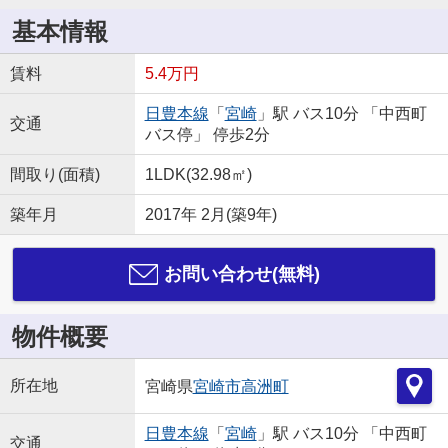
基本情報
賃料
5.4万円
日豊本線
「
宮崎
」駅 バス10分 「中西町
交通
バス停」 停歩2分
間取り(面積)
1LDK(32.98㎡)
築年月
2017年 2月(築9年)
お問い合わせ(無料)
物件概要
所在地
宮崎県
宮崎市
高洲町
日豊本線
「
宮崎
」駅 バス10分 「中西町
交通