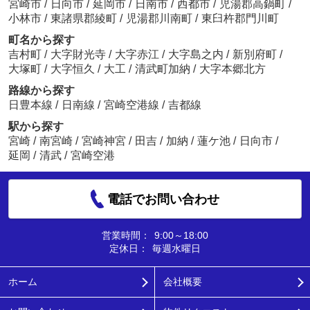
宮崎市
/
日向市
/
延岡市
/
日南市
/
西都市
/
児湯郡高鍋町
/
小林市
/
東諸県郡綾町
/
児湯郡川南町
/
東臼杵郡門川町
町名から探す
吉村町
/
大字財光寺
/
大字赤江
/
大字島之内
/
新別府町
/
大塚町
/
大字恒久
/
大工
/
清武町加納
/
大字本郷北方
路線から探す
日豊本線
/
日南線
/
宮崎空港線
/
吉都線
駅から探す
宮崎
/
南宮崎
/
宮崎神宮
/
田吉
/
加納
/
蓮ケ池
/
日向市
/
延岡
/
清武
/
宮崎空港
電話でお問い合わせ
営業時間：
9:00～18:00
定休日：
毎週水曜日
ホーム
会社概要