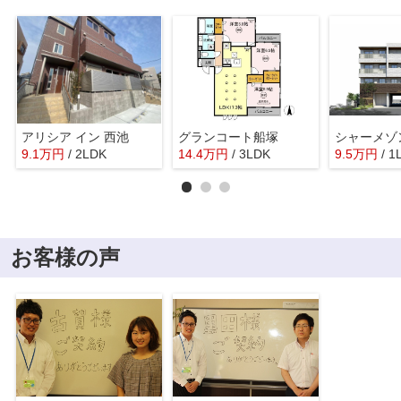
アリシア イン 西池
グランコート船塚
シャーメゾ
9.1
万
円
/ 2LDK
14.4
万
円
/ 3LDK
9.5
万
円
/ 1
お客様の声