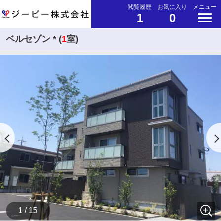
閲覧履歴
お気に入り
メニュー
1
0
ベルセゾン * (
1
室)
1 / 15