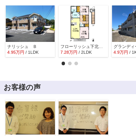
ナリッシュ Ｂ
フローリッシュ下北方 B棟
グランディ
4.95
万
円
/ 1LDK
7.28
万
円
/ 2LDK
4.9
万
円
/ 1
お客様の声