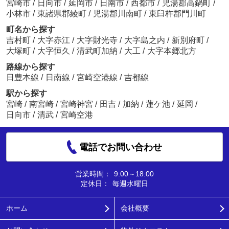
宮崎市
/
日向市
/
延岡市
/
日南市
/
西都市
/
児湯郡高鍋町
/
小林市
/
東諸県郡綾町
/
児湯郡川南町
/
東臼杵郡門川町
町名から探す
吉村町
/
大字赤江
/
大字財光寺
/
大字島之内
/
新別府町
/
大塚町
/
大字恒久
/
清武町加納
/
大工
/
大字本郷北方
路線から探す
日豊本線
/
日南線
/
宮崎空港線
/
吉都線
駅から探す
宮崎
/
南宮崎
/
宮崎神宮
/
田吉
/
加納
/
蓮ケ池
/
延岡
/
日向市
/
清武
/
宮崎空港
電話でお問い合わせ
営業時間：
9:00～18:00
定休日：
毎週水曜日
ホーム
会社概要