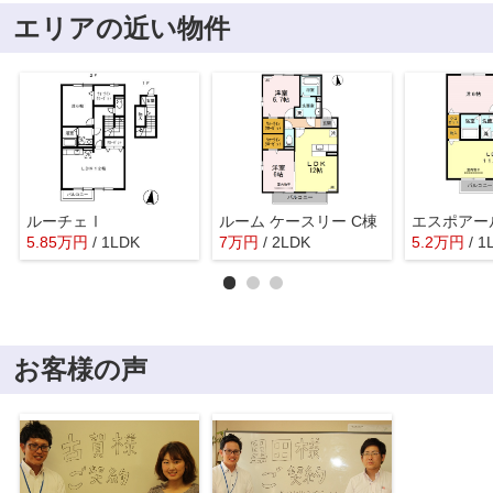
エリアの近い物件
ルーチェⅠ
ルーム ケースリー C棟
5.85
万
円
/ 1LDK
7
万
円
/ 2LDK
5.2
万
円
/ 1
お客様の声