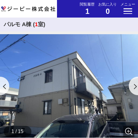
閲覧履歴
お気に入り
メニュー
1
0
パルモ A棟 (
1
室)
1 / 15