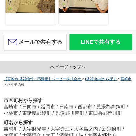
メールで共有する
LINEで共有する
ページトップへ
【宮崎市 賃貸物件・不動産】ジーピー株式会社
>
(賃貸)地域から探す
>
宮崎市
>
パルモ A棟
市区町村から探す
宮崎市
/
日向市
/
延岡市
/
日南市
/
西都市
/
児湯郡高鍋町
/
小林市
/
東諸県郡綾町
/
児湯郡川南町
/
東臼杵郡門川町
町名から探す
吉村町
/
大字財光寺
/
大字赤江
/
大字島之内
/
新別府町
/
大塚町
/
大字恒久
/
大工
/
清武町加納
/
大字本郷北方