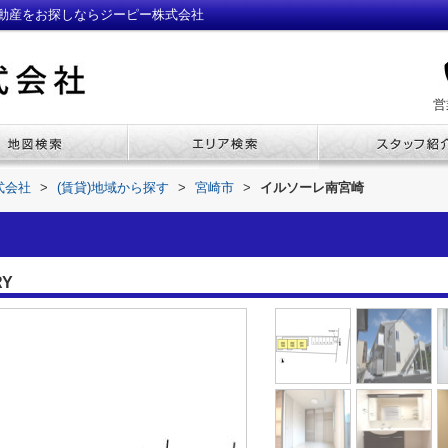
動産をお探しならジーピー株式会社
営
式会社
>
(賃貸)地域から探す
>
宮崎市
>
イルソーレ南宮崎
RY