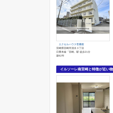
エクセルハウス壱番館
宮崎県宮崎市清水３丁目
日豊本線「宮崎」駅 徒歩21分
築62年
イルソーレ南宮崎と特徴が近い物