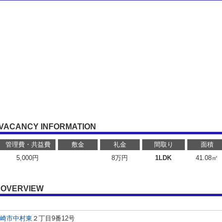
VACANCY INFORMATION
管理費・共益費
敷金
礼金
間取り
面積
5,000円
8万円
1LDK
41.08㎡
OVERVIEW
崎市
中村東
２丁目9番12号