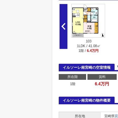
103
1LDK / 41.08㎡
1階 /
6.4万円
イルソーレ南宮崎の空室情報
所在階
賃料
6.4万円
1階
イルソーレ南宮崎の物件概要
所在地
宮崎県
宮