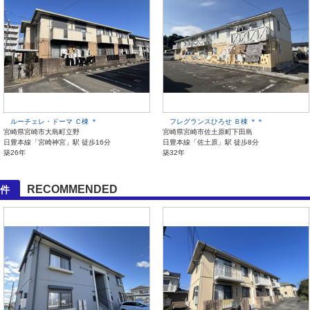
ルーチェレ・ドーマ Ｃ棟 ＊
フレグランスひろせ Ｂ棟 ＊＊
宮崎県宮崎市大島町立野
宮崎県宮崎市佐土原町下田島
日豊本線「宮崎神宮」駅 徒歩16分
日豊本線「佐土原」駅 徒歩8分
築26年
築32年
RECOMMENDED
件