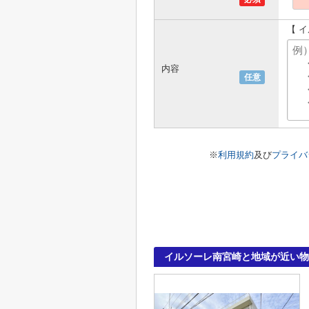
【 
内容
任意
※
利用規約
及び
プライバ
イルソーレ南宮崎と地域が近い物