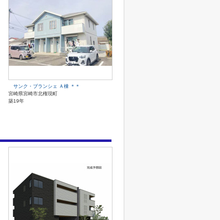
サンク・ブランシェ Ａ棟 ＊＊
宮崎県宮崎市北権現町
築19年