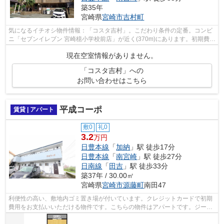
築35年
宮崎県
宮崎市
吉村町
気になるイチオシ物件情報：「コスタ吉村」。こだわり条件の定番。コンビ
ニ「セブンイレブン 宮崎檍小学校前店」が近く(370m)にあります。初期費用
の分割払いにも。初期費用のカード決...
現在空室情報がありません。
「コスタ吉村」への
お問い合わせはこちら
平成コーポ
賃貸 | アパート
敷0
礼0
3.2
万円
日豊本線
「
加納
」駅 徒歩17分
日豊本線
「
南宮崎
」駅 徒歩27分
日南線
「
田吉
」駅 徒歩33分
築37年 / 30.00㎡
宮崎県
宮崎市
源藤町
南田47
利便性の高い、敷地内ゴミ置き場が付いています。クレジットカードで初期
費用をお支払いいただける物件です。こちらの物件はアパートです。ジーピ
ーは宮崎市にある日豊本線加納周辺の...