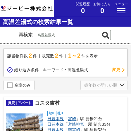
閲覧履歴
お気に入り
メニュー
0
0
高温差湯式の検索結果一覧
再検索
2
2
1～2
該当物件数
件
販売数
件
件を表示
変更
絞り込み条件：
キーワード：高温差湯式
空室のみ
コスタ吉村
賃貸 | アパート
敷0
礼0
日豊本線
「
宮崎
」駅 徒歩21分
日豊本線
「
宮崎神宮
」駅 徒歩33分
日豊本線
「
南宮崎
」駅 徒歩53分