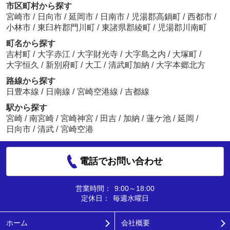
市区町村から探す
宮崎市
/
日向市
/
延岡市
/
日南市
/
児湯郡高鍋町
/
西都市
/
小林市
/
東臼杵郡門川町
/
東諸県郡綾町
/
児湯郡川南町
町名から探す
吉村町
/
大字赤江
/
大字財光寺
/
大字島之内
/
大塚町
/
大字恒久
/
新別府町
/
大工
/
清武町加納
/
大字本郷北方
路線から探す
日豊本線
/
日南線
/
宮崎空港線
/
吉都線
駅から探す
宮崎
/
南宮崎
/
宮崎神宮
/
田吉
/
加納
/
蓮ケ池
/
延岡
/
日向市
/
清武
/
宮崎空港
電話でお問い合わせ
営業時間：
9:00～18:00
定休日：
毎週水曜日
ホーム
会社概要