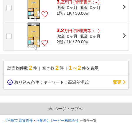
3.2
万
円
(管理費等：- )
0ヶ月
0ヶ月
敷金
礼金
1階 / 1K / 30.00㎡
3.2
万
円
(管理費等：- )
0ヶ月
0ヶ月
敷金
礼金
2階 / 1K / 30.00㎡
2
2
1～2
該当物件数
件
空き数
件
件を表示
変更
絞り込み条件：
キーワード：高温差湯式
ページトップへ
【宮崎市 賃貸物件・不動産】ジーピー株式会社
>
物件一覧