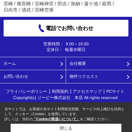
宮崎
/
南宮崎
/
宮崎神宮
/
田吉
/
加納
/
蓮ケ池
/
延岡
/
日向市
/
清武
/
宮崎空港
電話でお問い合わせ
営業時間：
9:00～18:00
定休日：
毎週水曜日
ホーム
会社概要
お問い合わせ
物件リクエスト
プライバシーポリシー
利用規約
アクセスマップ
PCサイト
Copyright(c) ジーピー株式会社 本店 All rights reserved.
当サイトでは、お客様の当サイト利用状況把握、サービス向上検討を目的と
して、クッキー（Cookie）を使用しています。
詳しくは、当社の
「Cookieの取扱いについて」
をご確認ください。
閉じる