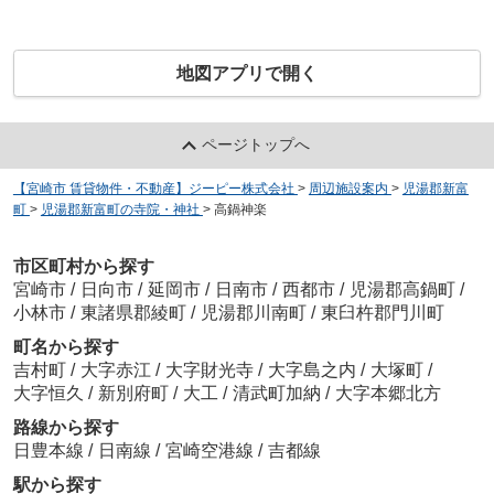
地図アプリで開く
ページトップへ
【宮崎市 賃貸物件・不動産】ジーピー株式会社
>
周辺施設案内
>
児湯郡新富
町
>
児湯郡新富町の寺院・神社
>
高鍋神楽
市区町村から探す
宮崎市
/
日向市
/
延岡市
/
日南市
/
西都市
/
児湯郡高鍋町
/
小林市
/
東諸県郡綾町
/
児湯郡川南町
/
東臼杵郡門川町
町名から探す
吉村町
/
大字赤江
/
大字財光寺
/
大字島之内
/
大塚町
/
大字恒久
/
新別府町
/
大工
/
清武町加納
/
大字本郷北方
路線から探す
日豊本線
/
日南線
/
宮崎空港線
/
吉都線
駅から探す