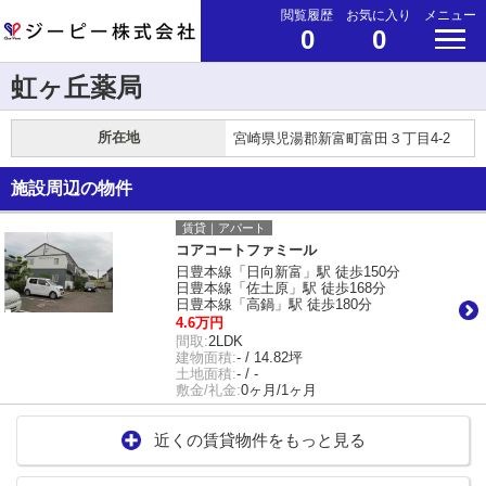
閲覧履歴
お気に入り
メニュー
0
0
虹ヶ丘薬局
所在地
宮崎県児湯郡新富町富田３丁目4-2
施設周辺の物件
賃貸｜アパート
コアコートファミール
日豊本線「日向新富」駅 徒歩150分
日豊本線「佐土原」駅 徒歩168分
日豊本線「高鍋」駅 徒歩180分
4.6万円
間取:
2LDK
建物面積:
- / 14.82坪
土地面積:
- / -
敷金/礼金:
0ヶ月/1ヶ月
近くの賃貸物件をもっと見る