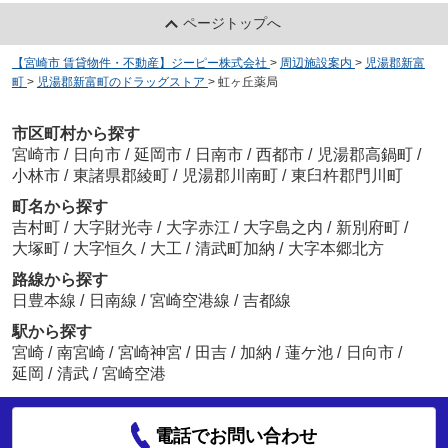
ページトップへ
【宮崎市 賃貸物件・不動産】ジーピー株式会社
>
周辺施設案内
>
児湯郡新富
町
>
児湯郡新富町のドラッグストア
>
虹ヶ丘薬局
市区町村から探す
宮崎市
/
日向市
/
延岡市
/
日南市
/
西都市
/
児湯郡高鍋町
/
小林市
/
東諸県郡綾町
/
児湯郡川南町
/
東臼杵郡門川町
町名から探す
吉村町
/
大字財光寺
/
大字赤江
/
大字島之内
/
新別府町
/
大塚町
/
大字恒久
/
大工
/
清武町加納
/
大字本郷北方
路線から探す
日豊本線
/
日南線
/
宮崎空港線
/
吉都線
駅から探す
宮崎
/
南宮崎
/
宮崎神宮
/
田吉
/
加納
/
蓮ケ池
/
日向市
/
延岡
/
清武
/
宮崎空港
電話でお問い合わせ