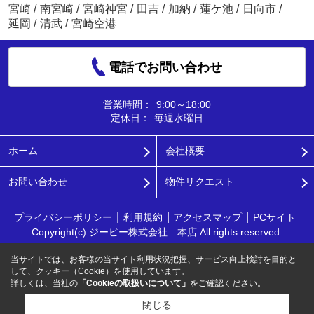
宮崎
/
南宮崎
/
宮崎神宮
/
田吉
/
加納
/
蓮ケ池
/
日向市
/
延岡
/
清武
/
宮崎空港
電話でお問い合わせ
営業時間：
9:00～18:00
定休日：
毎週水曜日
ホーム
会社概要
お問い合わせ
物件リクエスト
プライバシーポリシー
利用規約
アクセスマップ
PCサイト
Copyright(c) ジーピー株式会社 本店 All rights reserved.
当サイトでは、お客様の当サイト利用状況把握、サービス向上検討を目的と
して、クッキー（Cookie）を使用しています。
詳しくは、当社の
「Cookieの取扱いについて」
をご確認ください。
閉じる