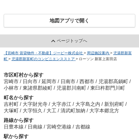
地図アプリで開く
ページトップへ
【宮崎市 賃貸物件・不動産】ジーピー株式会社
>
周辺施設案内
>
児湯郡新富
町
>
児湯郡新富町のコンビニエンスストア
>
ローソン 新富上富田店
市区町村から探す
宮崎市
/
日向市
/
延岡市
/
日南市
/
西都市
/
児湯郡高鍋町
/
小林市
/
東諸県郡綾町
/
児湯郡川南町
/
東臼杵郡門川町
町名から探す
吉村町
/
大字財光寺
/
大字赤江
/
大字島之内
/
新別府町
/
大塚町
/
大字恒久
/
大工
/
清武町加納
/
大字本郷北方
路線から探す
日豊本線
/
日南線
/
宮崎空港線
/
吉都線
駅から探す