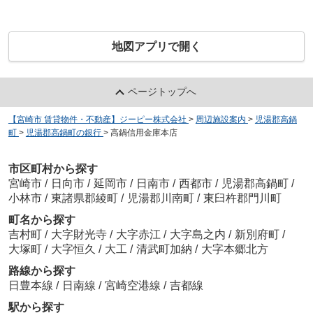
地図アプリで開く
ページトップへ
【宮崎市 賃貸物件・不動産】ジーピー株式会社
>
周辺施設案内
>
児湯郡高鍋
町
>
児湯郡高鍋町の銀行
>
高鍋信用金庫本店
市区町村から探す
宮崎市
/
日向市
/
延岡市
/
日南市
/
西都市
/
児湯郡高鍋町
/
小林市
/
東諸県郡綾町
/
児湯郡川南町
/
東臼杵郡門川町
町名から探す
吉村町
/
大字財光寺
/
大字赤江
/
大字島之内
/
新別府町
/
大塚町
/
大字恒久
/
大工
/
清武町加納
/
大字本郷北方
路線から探す
日豊本線
/
日南線
/
宮崎空港線
/
吉都線
駅から探す