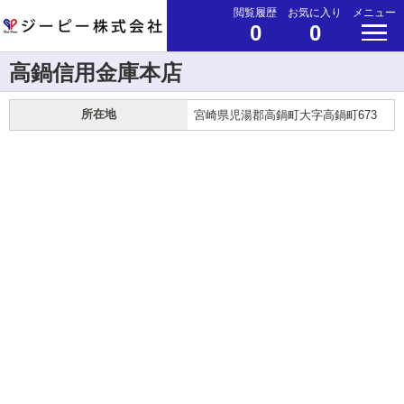
閲覧履歴
お気に入り
メニュー
0
0
高鍋信用金庫本店
所在地
宮崎県児湯郡高鍋町大字高鍋町673