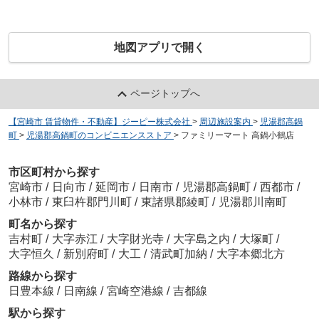
地図アプリで開く
ページトップへ
【宮崎市 賃貸物件・不動産】ジーピー株式会社
>
周辺施設案内
>
児湯郡高鍋
町
>
児湯郡高鍋町のコンビニエンスストア
>
ファミリーマート 高鍋小鶴店
市区町村から探す
宮崎市
/
日向市
/
延岡市
/
日南市
/
児湯郡高鍋町
/
西都市
/
小林市
/
東臼杵郡門川町
/
東諸県郡綾町
/
児湯郡川南町
町名から探す
吉村町
/
大字赤江
/
大字財光寺
/
大字島之内
/
大塚町
/
大字恒久
/
新別府町
/
大工
/
清武町加納
/
大字本郷北方
路線から探す
日豊本線
/
日南線
/
宮崎空港線
/
吉都線
駅から探す