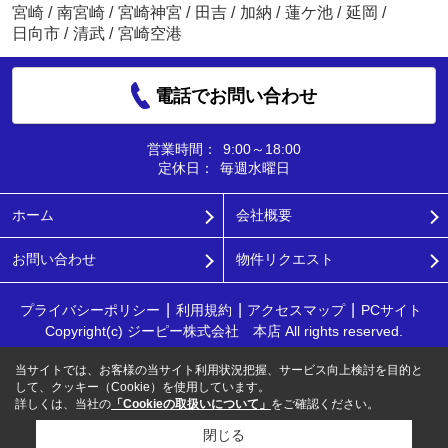
宮崎
/
南宮崎
/
宮崎神宮
/
田吉
/
加納
/
蓮ケ池
/
延岡
/
日向市
/
清武
/
宮崎空港
電話でお問い合わせ
営業時間：
9:00～18:00
定休日：
毎週水曜日
ホーム
会社概要
お問い合わせ
物件リクエスト
プライバシーポリシー
利用規約
アクセスマップ
PCサイト
Copyright(c) ジーピー株式会社 本店 All rights reserved.
当サイトでは、お客様の当サイト利用状況把握、サービス向上検討を目的と
して、クッキー（Cookie）を使用しています。
詳しくは、当社の
「Cookieの取扱いについて」
をご確認ください。
閉じる