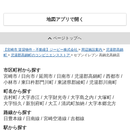
地図アプリで開く
ページトップへ
【宮崎市 賃貸物件・不動産】ジーピー株式会社
>
周辺施設案内
>
児湯郡高鍋
町
>
児湯郡高鍋町のコンビニエンスストア
>
セブンイレブン 高鍋北高鍋店
市区町村から探す
宮崎市
/
日向市
/
延岡市
/
日南市
/
児湯郡高鍋町
/
西都市
/
小林市
/
東臼杵郡門川町
/
東諸県郡綾町
/
児湯郡川南町
町名から探す
吉村町
/
大字赤江
/
大字財光寺
/
大字島之内
/
大塚町
/
大字恒久
/
新別府町
/
大工
/
清武町加納
/
大字本郷北方
路線から探す
日豊本線
/
日南線
/
宮崎空港線
/
吉都線
駅から探す