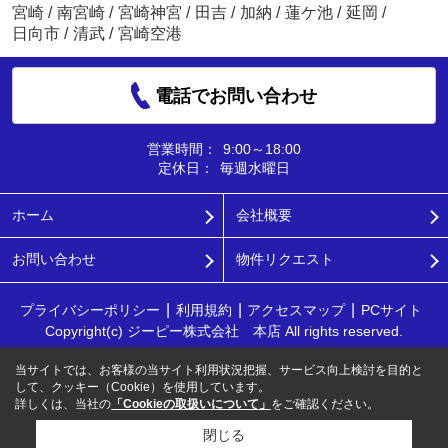
宮崎
/
南宮崎
/
宮崎神宮
/
田吉
/
加納
/
蓮ケ池
/
延岡
/
日向市
/
清武
/
宮崎空港
電話でお問い合わせ
営業時間：
9:00～18:00
定休日：
毎週水曜日
ホーム
会社概要
お問い合わせ
物件リクエスト
プライバシーポリシー
利用規約
アクセスマップ
PCサイト
Copyright(c) ジーピー株式会社 本店 All rights reserved.
当サイトでは、お客様の当サイト利用状況把握、サービス向上検討を目的と
して、クッキー（Cookie）を使用しています。
詳しくは、当社の
「Cookieの取扱いについて」
をご確認ください。
閉じる