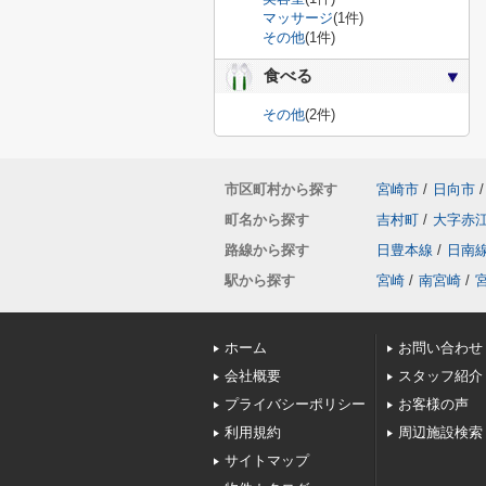
マッサージ
(1件)
その他
(1件)
食べる
その他
(2件)
市区町村から探す
宮崎市
/
日向市
/
町名から探す
吉村町
/
大字赤
路線から探す
日豊本線
/
日南
駅から探す
宮崎
/
南宮崎
/
ホーム
お問い合わせ
会社概要
スタッフ紹介
プライバシーポリシー
お客様の声
利用規約
周辺施設検索
サイトマップ