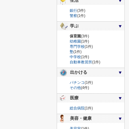
生活
銀行
(3件)
警察
(1件)
学ぶ
保育園
(3件)
幼稚園
(1件)
専門学校
(1件)
塾
(1件)
中学校
(1件)
自動車教習所
(1件)
出かける
パチンコ
(1件)
その他
(4件)
医療
総合病院
(1件)
美容・健康
美容室
(1件)