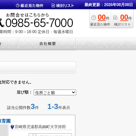
最終更新：2026年08月08日
00
00
件
件
最近見た物件
検討リスト
業時間：9:00～18:00
定休日：毎週水曜日
は対応できません。
並び順：
3
1-3
該当公開件数
件
件表示
保育園
宮崎県児湯郡高鍋町大字持田