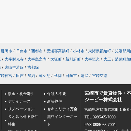
延岡市
/
日南市
/
西都市
/
児湯郡高鍋町
/
小林市
/
東諸県郡綾町
/
児湯郡川
江
/
大字財光寺
/
大字島之内
/
大塚町
/
新別府町
/
大字恒久
/
大工
/
清武町加
線
/
宮崎空港線
/
吉都線
宮崎神宮
/
田吉
/
加納
/
蓮ケ池
/
延岡
/
日向市
/
清武
/
宮崎空港
宮崎市で賃貸物件・
敷金・礼金0円
保証人不要
ジーピー株式会社
デザイナーズ
新築物件
リノベーション
セキュリティ万全
宮崎県宮崎市錦本町１番６号 E
犬と暮らせる物件
無料インターネッ
TEL:0985-65-7000
特集
ト
FAX:0985-65-7001