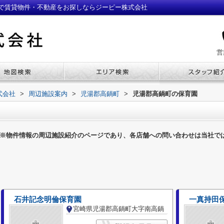
で賃貸物件・不動産をお探しならジーピー株式会社
営
式会社
>
周辺施設案内
>
児湯郡高鍋町
>
児湯郡高鍋町の保育園
※物件情報の周辺施設紹介のページであり、各店舗への問い合わせは当社で
石井記念明倫保育園
一真持田
宮崎県児湯郡高鍋町大字南高鍋