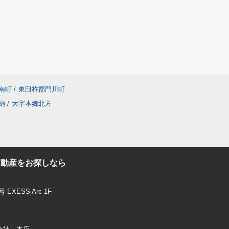
南町
/
東臼杵郡門川町
納
/
大字本郷北方
不動産をお探しなら
XESS Arc 1F