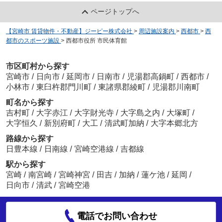
ページトップへ
【宮崎市 賃貸物件・不動産】ジーピー株式会社
>
周辺施設案内
>
西都市
>
西
都市のスポーツ施設
>
西都市役所 市民体育館
市区町村から探す
宮崎市
/
日向市
/
延岡市
/
日南市
/
児湯郡高鍋町
/
西都市
/
小林市
/
東臼杵郡門川町
/
東諸県郡綾町
/
児湯郡川南町
町名から探す
吉村町
/
大字赤江
/
大字財光寺
/
大字島之内
/
大塚町
/
大字恒久
/
新別府町
/
大工
/
清武町加納
/
大字本郷北方
路線から探す
日豊本線
/
日南線
/
宮崎空港線
/
吉都線
駅から探す
宮崎
/
南宮崎
/
宮崎神宮
/
田吉
/
加納
/
蓮ケ池
/
延岡
/
日向市
/
清武
/
宮崎空港
電話でお問い合わせ