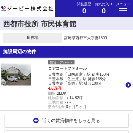
閲覧履歴
お気に入り
メニュー
0
0
西都市役所 市民体育館
所在地
宮崎県西都市大字妻1509
施設周辺の物件
賃貸｜アパート
コアコートファミール
日豊本線「日向新富」駅 徒歩150分
日豊本線「佐土原」駅 徒歩168分
日豊本線「高鍋」駅 徒歩180分
4.6万円
間取:
2LDK
建物面積:
- / 14.82坪
土地面積:
- / -
敷金/礼金:
0ヶ月/1ヶ月
近くの賃貸物件をもっと見る