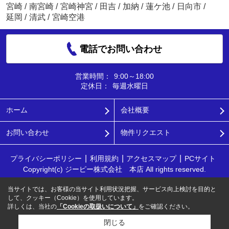
宮崎
/
南宮崎
/
宮崎神宮
/
田吉
/
加納
/
蓮ケ池
/
日向市
/
延岡
/
清武
/
宮崎空港
電話でお問い合わせ
営業時間：
9:00～18:00
定休日：
毎週水曜日
ホーム
会社概要
お問い合わせ
物件リクエスト
プライバシーポリシー
利用規約
アクセスマップ
PCサイト
Copyright(c) ジーピー株式会社 本店 All rights reserved.
当サイトでは、お客様の当サイト利用状況把握、サービス向上検討を目的と
して、クッキー（Cookie）を使用しています。
詳しくは、当社の
「Cookieの取扱いについて」
をご確認ください。
閉じる