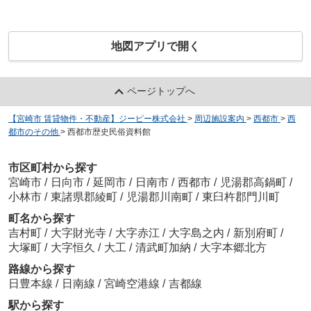
地図アプリで開く
ページトップへ
【宮崎市 賃貸物件・不動産】ジーピー株式会社
>
周辺施設案内
>
西都市
>
西
都市のその他
>
西都市歴史民俗資料館
市区町村から探す
宮崎市
/
日向市
/
延岡市
/
日南市
/
西都市
/
児湯郡高鍋町
/
小林市
/
東諸県郡綾町
/
児湯郡川南町
/
東臼杵郡門川町
町名から探す
吉村町
/
大字財光寺
/
大字赤江
/
大字島之内
/
新別府町
/
大塚町
/
大字恒久
/
大工
/
清武町加納
/
大字本郷北方
路線から探す
日豊本線
/
日南線
/
宮崎空港線
/
吉都線
駅から探す