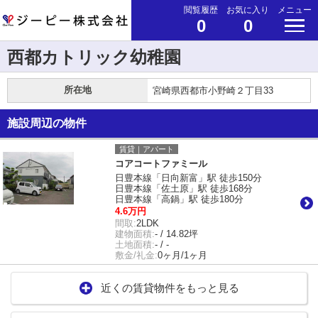
閲覧履歴
お気に入り
メニュー
0
0
西都カトリック幼稚園
所在地
宮崎県西都市小野崎２丁目33
施設周辺の物件
賃貸｜アパート
コアコートファミール
日豊本線「日向新富」駅 徒歩150分
日豊本線「佐土原」駅 徒歩168分
日豊本線「高鍋」駅 徒歩180分
4.6万円
間取:
2LDK
建物面積:
- / 14.82坪
土地面積:
- / -
敷金/礼金:
0ヶ月/1ヶ月
近くの賃貸物件をもっと見る