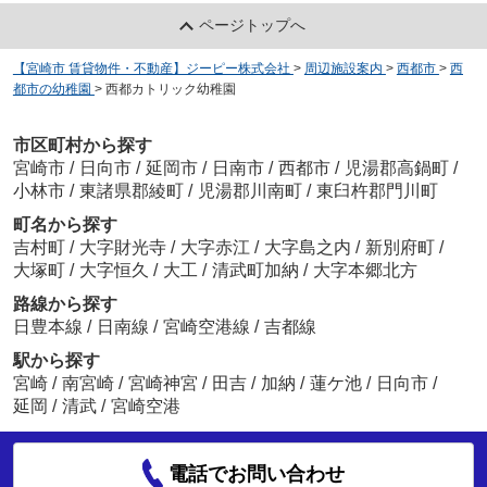
ページトップへ
【宮崎市 賃貸物件・不動産】ジーピー株式会社
>
周辺施設案内
>
西都市
>
西
都市の幼稚園
>
西都カトリック幼稚園
市区町村から探す
宮崎市
/
日向市
/
延岡市
/
日南市
/
西都市
/
児湯郡高鍋町
/
小林市
/
東諸県郡綾町
/
児湯郡川南町
/
東臼杵郡門川町
町名から探す
吉村町
/
大字財光寺
/
大字赤江
/
大字島之内
/
新別府町
/
大塚町
/
大字恒久
/
大工
/
清武町加納
/
大字本郷北方
路線から探す
日豊本線
/
日南線
/
宮崎空港線
/
吉都線
駅から探す
宮崎
/
南宮崎
/
宮崎神宮
/
田吉
/
加納
/
蓮ケ池
/
日向市
/
延岡
/
清武
/
宮崎空港
電話でお問い合わせ