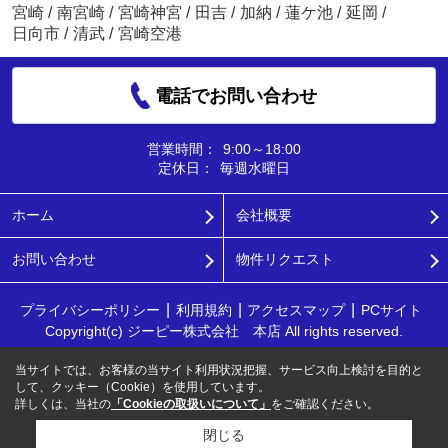
宮崎
/
南宮崎
/
宮崎神宮
/
田吉
/
加納
/
蓮ケ池
/
延岡
/
日向市
/
清武
/
宮崎空港
電話でお問い合わせ
営業時間：
9:00～18:00
定休日：
毎週水曜日
ホーム
会社概要
お問い合わせ
物件リクエスト
プライバシーポリシー
利用規約
アクセスマップ
PCサイト
Copyright(c) ジーピー株式会社 本店 All rights reserved.
当サイトでは、お客様の当サイト利用状況把握、サービス向上検討を目的と
して、クッキー（Cookie）を使用しています。
詳しくは、当社の
「Cookieの取扱いについて」
をご確認ください。
閉じる