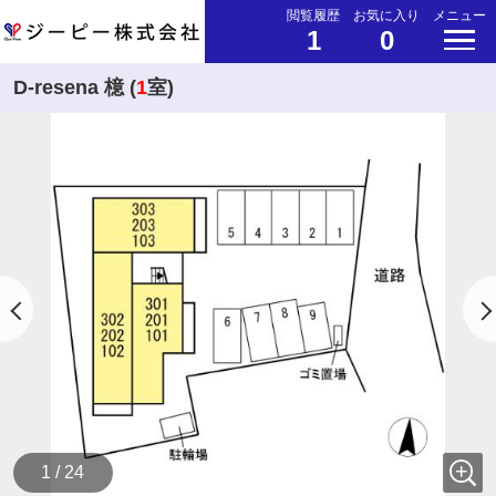
閲覧履歴
お気に入り
メニュー
1
0
D-resena 檍 (
1
室)
1 / 24