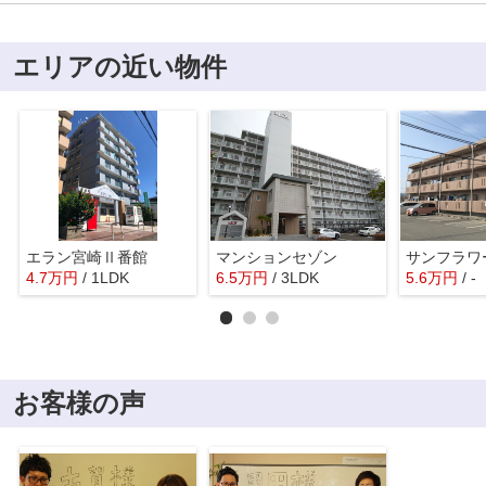
エリアの近い物件
エラン宮崎Ⅱ番館
マンションセゾン
サンフラワ
4.7
万
円
/ 1LDK
6.5
万
円
/ 3LDK
5.6
万
円
/ -
お客様の声