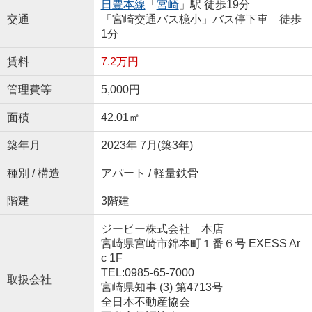
日豊本線
「
宮崎
」駅 徒歩19分
交通
「宮崎交通バス檍小」バス停下車 徒歩
1分
賃料
7.2万円
管理費等
5,000円
面積
42.01㎡
築年月
2023年 7月(築3年)
種別 / 構造
アパート / 軽量鉄骨
階建
3階建
ジーピー株式会社 本店
宮崎県宮崎市錦本町１番６号 EXESS Ar
c 1F
TEL:0985-65-7000
取扱会社
宮崎県知事 (3) 第4713号
全日本不動産協会