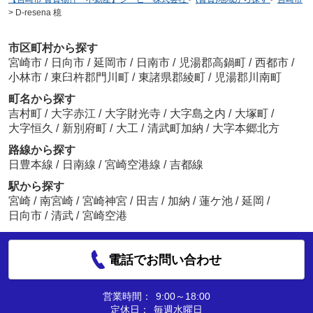
>
D-resena 檍
市区町村から探す
宮崎市
/
日向市
/
延岡市
/
日南市
/
児湯郡高鍋町
/
西都市
/
小林市
/
東臼杵郡門川町
/
東諸県郡綾町
/
児湯郡川南町
町名から探す
吉村町
/
大字赤江
/
大字財光寺
/
大字島之内
/
大塚町
/
大字恒久
/
新別府町
/
大工
/
清武町加納
/
大字本郷北方
路線から探す
日豊本線
/
日南線
/
宮崎空港線
/
吉都線
駅から探す
宮崎
/
南宮崎
/
宮崎神宮
/
田吉
/
加納
/
蓮ケ池
/
延岡
/
日向市
/
清武
/
宮崎空港
電話でお問い合わせ
営業時間：
9:00～18:00
定休日：
毎週水曜日