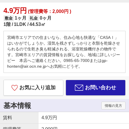
4.9万円
(管理費等：2,000円 )
1ヶ月
0ヶ月
敷金
礼金
1階
1LDK
44.53㎡
宮崎市エリアでの住まいなら、住み心地も快適な「CASAⅠ」
はいかがでしょうか。湿気を残さずしっかりと衣類を乾燥させ
られるので生乾き臭も軽減される、浴室乾燥機付きの物件で
す。宮崎市エリアの賃貸情報をお探しなら、地域に詳しいジー
ピー 本店へご連絡ください。0985-65-7000またはgp-
honten@air.ocn.ne.jpへお気軽にどうぞ。
お気に入り追加
お問い合わせ
基本情報
情報の見方
賃料
4.9万円