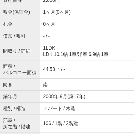
管理費等
2,000円
敷金(保証金)
1ヶ月(0ヶ月)
礼金
0ヶ月
償却 / 敷引
- / -
1LDK
間取り / 詳細
LDK 10.1帖 1室
/
洋室 6.9帖 1室
面積 /
44.53㎡ / -
バルコニー面積
向き
南
築年月
2008年 9月(築17年)
種別 / 構造
アパート / 木造
部屋 /
106 / 1階 / 2階建
所在階 / 階建