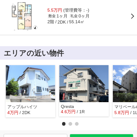
5.5万円
(管理費等：-)
1ヶ月
0ヶ月
敷金
礼金
2階
55.14㎡
2DK
エリアの近い物件
Qresta
アップルハイツ
マリベールA
4.6
万
円
/ 1R
4
万
円
/ 2DK
5.8
万
円
/ 1