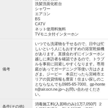
洗髪洗面化粧台
シャワー
エアコン
BS
CATV
ネット使用料無料
TVモニタ付インターホン
いつでも洗濯物を干せるので、日中は忙
しいという人にもおすすめの浴室乾燥機
があります。直接会わずにインターホン
越しに来訪者を確認できるので、トラブ
ルを事前に回避しやすくなります。専用
備考
庭があってガーデニング等使い方はさま
ざま。ジーピー 本店だったら宮崎市エ
リアの賃貸情報も豊富！住まい探しのこ
とならなんでも0985-65-7000、gp-honte
n@air.ocn.ne.jpへお問い合わせくださ
い。
消毒施工料(入居時のみ):1万7,050円 ２
条件(その他)