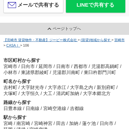
メールで共有する
LINEで共有する
ページトップへ
【宮崎市 賃貸物件・不動産】ジーピー株式会社
>
(賃貸)地域から探す
>
宮崎市
>
CASAⅠ
>
106
市区町村から探す
宮崎市
/
日向市
/
延岡市
/
日南市
/
西都市
/
児湯郡高鍋町
/
小林市
/
東諸県郡綾町
/
児湯郡川南町
/
東臼杵郡門川町
町名から探す
吉村町
/
大字財光寺
/
大字赤江
/
大字島之内
/
新別府町
/
大塚町
/
大字恒久
/
大工
/
清武町加納
/
大字本郷北方
路線から探す
日豊本線
/
日南線
/
宮崎空港線
/
吉都線
駅から探す
宮崎
/
南宮崎
/
宮崎神宮
/
田吉
/
加納
/
蓮ケ池
/
日向市
/