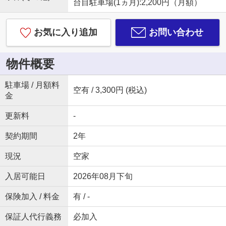
台目駐車場(1ヵ月):2,200円（月額）
お気に入り追加
お問い合わせ
物件概要
駐車場 / 月額料
空有 / 3,300円 (税込)
金
更新料
-
契約期間
2年
現況
空家
入居可能日
2026年08月下旬
保険加入 / 料金
有 / -
保証人代行義務
必加入