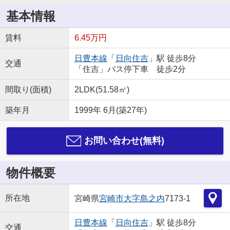
基本情報
賃料
6.45万円
日豊本線
「
日向住吉
」駅 徒歩8分
交通
「住吉」バス停下車 徒歩2分
間取り(面積)
2LDK(51.58㎡)
築年月
1999年 6月(築27年)
お問い合わせ(無料)
物件概要
所在地
宮崎県
宮崎市
大字島之内
7173-1
日豊本線
「
日向住吉
」駅 徒歩8分
交通