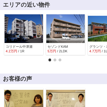
エリアの近い物件
コリドール中津瀬
セゾンドKAM
グランツ・
4.2
万
円
/ 1R
5
万
円
/ 2LDK
4.7
万
円
/ 1
お客様の声