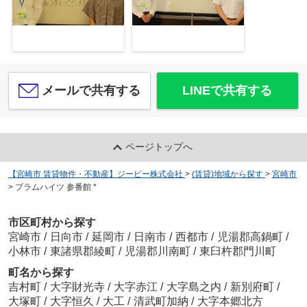
メールで共有する
LINEで共有する
ページトップへ
【宮崎市 賃貸物件・不動産】ジーピー株式会社
>
(賃貸)地域から探す
>
宮崎市
>
プラムハイツ 参番館 *
市区町村から探す
宮崎市
/
日向市
/
延岡市
/
日南市
/
西都市
/
児湯郡高鍋町
/
小林市
/
東諸県郡綾町
/
児湯郡川南町
/
東臼杵郡門川町
町名から探す
吉村町
/
大字財光寺
/
大字赤江
/
大字島之内
/
新別府町
/
大塚町
/
大字恒久
/
大工
/
清武町加納
/
大字本郷北方