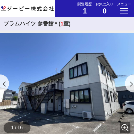
閲覧履歴
お気に入り
メニュー
1
0
プラムハイツ 参番館 * (
1
室)
1 / 16