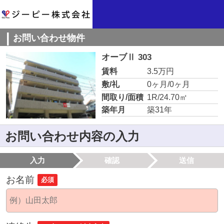
お問い合わせ物件
オーブⅡ 303
賃料
3.5万円
敷/礼
0ヶ月/0ヶ月
間取り/面積
1R/24.70㎡
築年月
築31年
お問い合わせ内容の入力
入力
確認
送信
お名前
必須