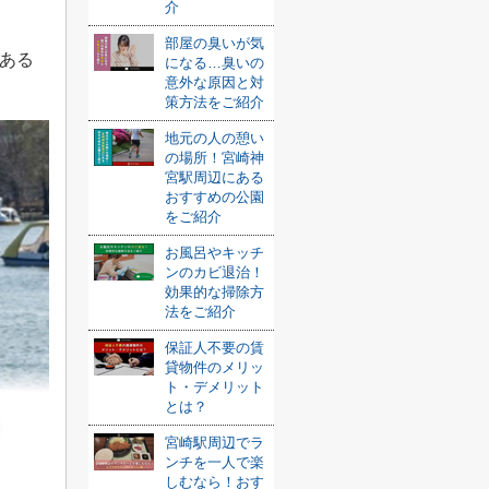
介
部屋の臭いが気
ある
になる…臭いの
意外な原因と対
策方法をご紹介
地元の人の憩い
の場所！宮崎神
宮駅周辺にある
おすすめの公園
をご紹介
お風呂やキッチ
ンのカビ退治！
効果的な掃除方
法をご紹介
保証人不要の賃
貸物件のメリッ
ト・デメリット
とは？
宮崎駅周辺でラ
ンチを一人で楽
しむなら！おす