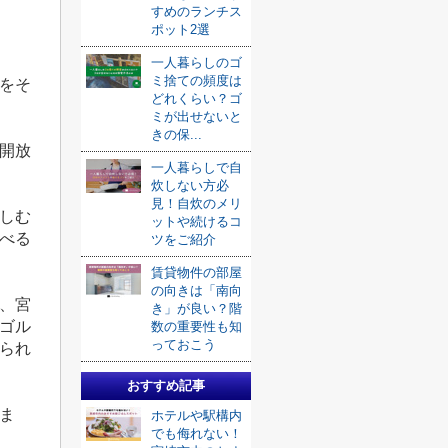
く
すめのランチス
ポット2選
一人暮らしのゴ
ミ捨ての頻度は
をそ
どれくらい？ゴ
ミが出せないと
きの保...
開放
一人暮らしで自
炊しない方必
見！自炊のメリ
しむ
ットや続けるコ
べる
ツをご紹介
賃貸物件の部屋
の向きは「南向
、宮
き」が良い？階
ゴル
数の重要性も知
っておこう
られ
おすすめ記事
ま
ホテルや駅構内
でも侮れない！