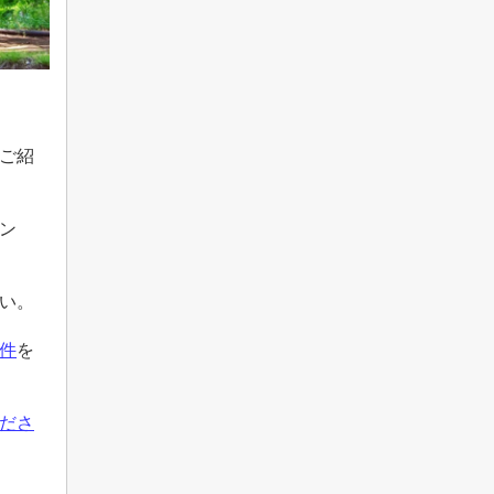
ご紹
ン
い。
件
を
ださ