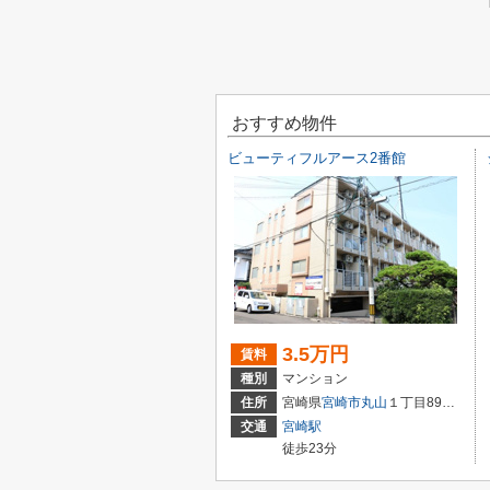
おすすめ物件
ビューティフルアース2番館
3.5万円
賃料
種別
マンション
住所
宮崎県
宮崎市
丸山
１丁目89番地
交通
宮崎駅
徒歩23分