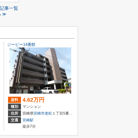
記事一覧
 ≫
ジーピー14番館
4.62万円
賃料
種別
マンション
住所
宮崎県
宮崎市
老松
１丁目5番10号
交通
宮崎駅
徒歩7分