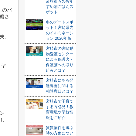
宮崎市内のおす
すめ朝ごはんス
ものバ
ポット
癒さ
冬のデートスポ
ット！宮崎県内
のイルミネーシ
夫。
ョン 2020年版
宮崎市の宮崎動
物愛護センター
による保護犬・
チャ
保護猫への取り
組みとは？
宮崎市にある発
達障害に関する
相談窓口とは？
宮崎市で子育て
する方必見！教
育環境や学校情
ン
報をご紹介
まし
賃貸物件を選ぶ
時の方角につい