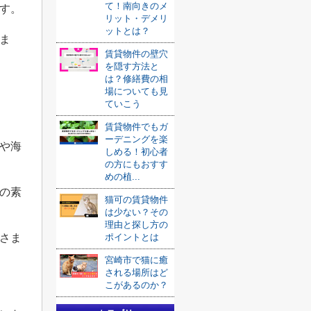
て！南向きのメ
す。
リット・デメリ
ットとは？
ま
賃貸物件の壁穴
を隠す方法と
は？修繕費の相
場についても見
ていこう
賃貸物件でもガ
ーデニングを楽
や海
しめる！初心者
の方にもおすす
めの植...
の素
猫可の賃貸物件
は少ない？その
理由と探し方の
ポイントとは
さま
宮崎市で猫に癒
される場所はど
こがあるのか？