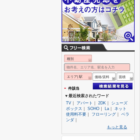
種別
エリア| 駅
価格/賃料
面積
-
件該当
▼最近検索されたワード
TV
｜
アパート
｜
2DK
｜
シューズ
ボックス
｜
SOHO
｜
La
｜
ネット
使用料不要
｜
フローリング
｜
ベラ
ンダ
｜
もっと見る