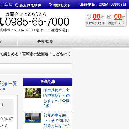
株式会社
最終更新：2026年08月07日
00
00
件
件
最近見た物件
検討リスト
業時間：9:00～18:00
定休日：毎週水曜日
で楽しめる！宮崎市の遊園地「こどものく
最新記事
記事一覧
 ≫
開放感抜群！宮
崎神宮駅近くの
おすすめの公園
に」
2選
部屋の中が寒
20-04-07
い！その原因や
さん
対策方法をご紹