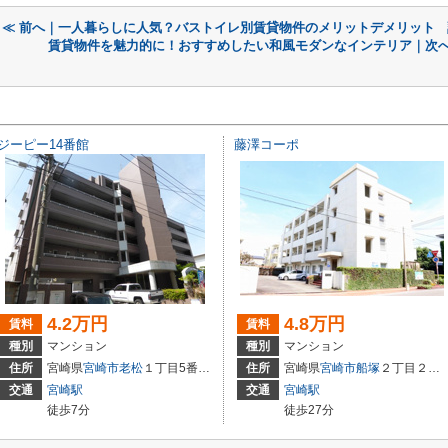
≪ 前へ｜一人暮らしに人気？バストイレ別賃貸物件のメリットデメリット
賃貸物件を魅力的に！おすすめしたい和風モダンなインテリア｜次へ
ジーピー14番館
藤澤コーポ
4.2万円
4.8万円
賃料
賃料
種別
マンション
種別
マンション
住所
宮崎県
宮崎市
老松
１丁目5番10号
住所
宮崎県
宮崎市
船塚
２丁目２９－２
交通
宮崎駅
交通
宮崎駅
徒歩7分
徒歩27分