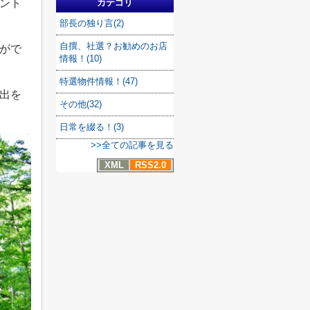
カテゴリ
ント
部長の独り言(2)
自撰、社選？お勧めのお店
がで
情報！(10)
特選物件情報！(47)
出を
その他(32)
日常を綴る！(3)
>>全ての記事を見る
XML
RSS2.0