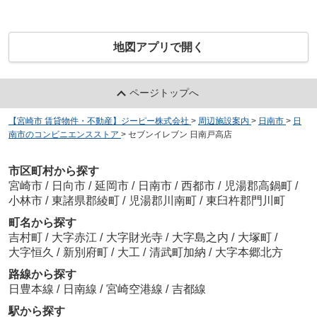
地図アプリで開く
ページトップへ
【宮崎市 賃貸物件・不動産】ジーピー株式会社
>
周辺施設案内
>
日南市
>
日
南市のコンビニエンスストア
>
セブンイレブン 日南戸高店
市区町村から探す
宮崎市
/
日向市
/
延岡市
/
日南市
/
西都市
/
児湯郡高鍋町
/
小林市
/
東諸県郡綾町
/
児湯郡川南町
/
東臼杵郡門川町
町名から探す
吉村町
/
大字赤江
/
大字財光寺
/
大字島之内
/
大塚町
/
大字恒久
/
新別府町
/
大工
/
清武町加納
/
大字本郷北方
路線から探す
日豊本線
/
日南線
/
宮崎空港線
/
吉都線
駅から探す