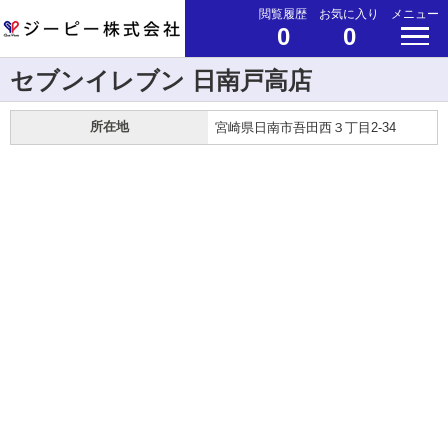
閲覧履歴
お気に入り
メニュー
0
0
セブンイレブン 日南戸高店
所在地
宮崎県日南市吾田西３丁目2-34