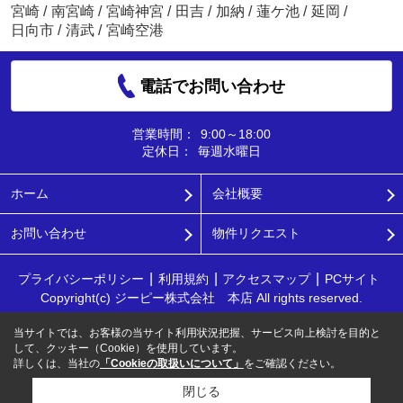
宮崎
/
南宮崎
/
宮崎神宮
/
田吉
/
加納
/
蓮ケ池
/
延岡
/
日向市
/
清武
/
宮崎空港
電話でお問い合わせ
営業時間：
9:00～18:00
定休日：
毎週水曜日
ホーム
会社概要
お問い合わせ
物件リクエスト
プライバシーポリシー
利用規約
アクセスマップ
PCサイト
Copyright(c) ジーピー株式会社 本店 All rights reserved.
当サイトでは、お客様の当サイト利用状況把握、サービス向上検討を目的と
して、クッキー（Cookie）を使用しています。
詳しくは、当社の
「Cookieの取扱いについて」
をご確認ください。
閉じる