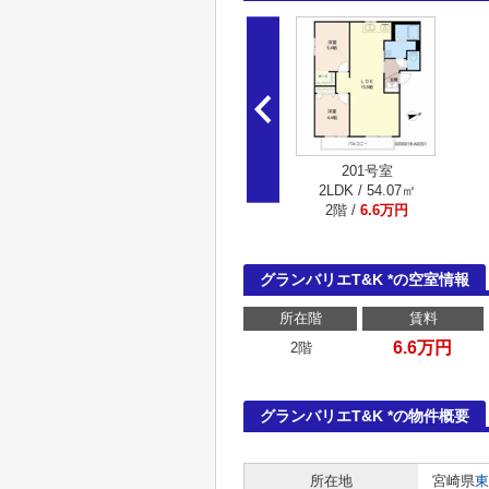
201号室
2LDK / 54.07㎡
2階 /
6.6万円
グランバリエT&K *の空室情報
所在階
賃料
6.6万円
2階
グランバリエT&K *の物件概要
所在地
宮崎県
東