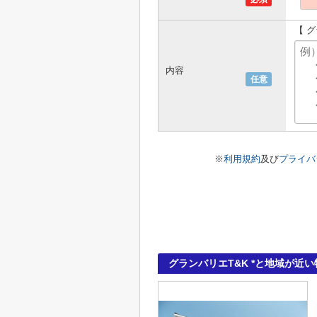
【 
内容
任意
※
利用規約
及び
プライバ
グランバリエT&K *と地域が近い