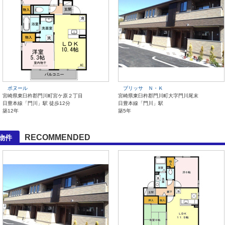
ポヌール
ブリッサ Ｎ・Ｋ
宮崎県東臼杵郡門川町宮ケ原２丁目
宮崎県東臼杵郡門川町大字門川尾末
日豊本線「門川」駅 徒歩12分
日豊本線「門川」駅
築12年
築5年
RECOMMENDED
物件