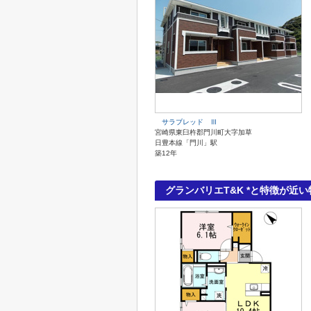
サラブレッド Ⅲ
宮崎県東臼杵郡門川町大字加草
日豊本線「門川」駅
築12年
グランバリエT&K *と特徴が近い