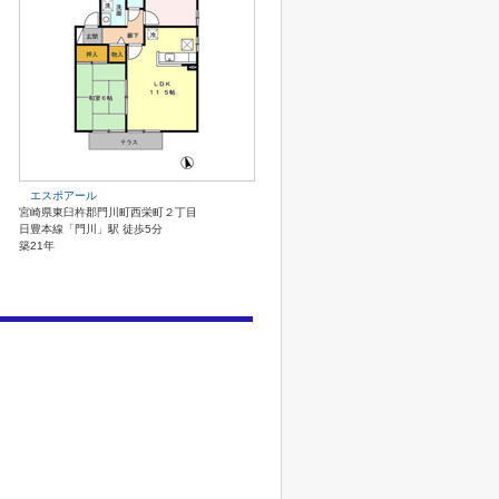
エスポアール
宮崎県東臼杵郡門川町西栄町２丁目
日豊本線「門川」駅 徒歩5分
築21年