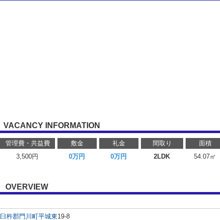
VACANCY INFORMATION
管理費・共益費
敷金
礼金
間取り
面積
3,500円
0万円
0万円
2LDK
54.07㎡
OVERVIEW
臼杵郡門川町
平城東
19-8