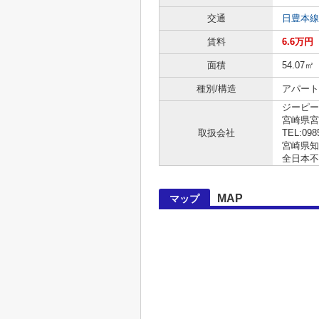
交通
日豊本線
賃料
6.6万円
面積
54.07㎡
種別/構造
アパート
ジーピー
宮崎県宮崎
取扱会社
TEL:098
宮崎県知事
全日本不
MAP
マップ