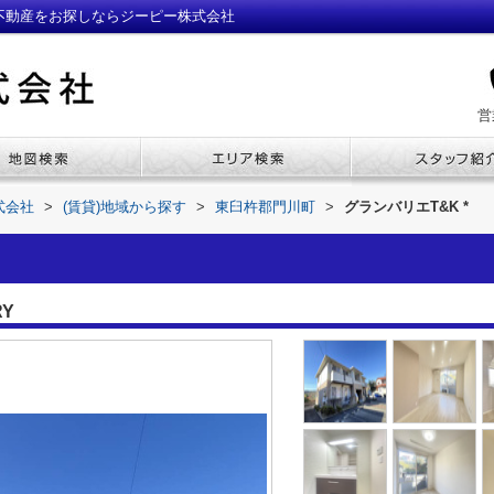
・不動産をお探しならジーピー株式会社
営
式会社
>
(賃貸)地域から探す
>
東臼杵郡門川町
>
グランバリエT&K *
RY