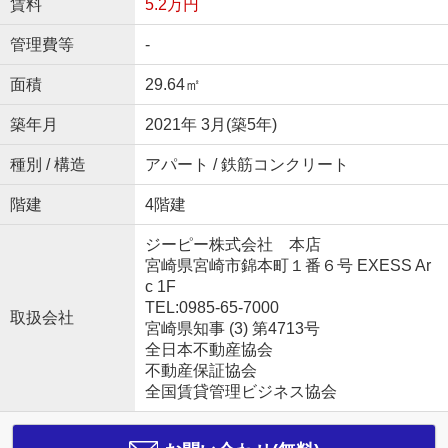
賃料
5.2万円
管理費等
-
面積
29.64㎡
築年月
2021年 3月(築5年)
種別 / 構造
アパート / 鉄筋コンクリート
階建
4階建
ジーピー株式会社 本店
宮崎県宮崎市錦本町１番６号 EXESS Ar
c 1F
TEL:0985-65-7000
取扱会社
宮崎県知事 (3) 第4713号
全日本不動産協会
不動産保証協会
全国賃貸管理ビジネス協会