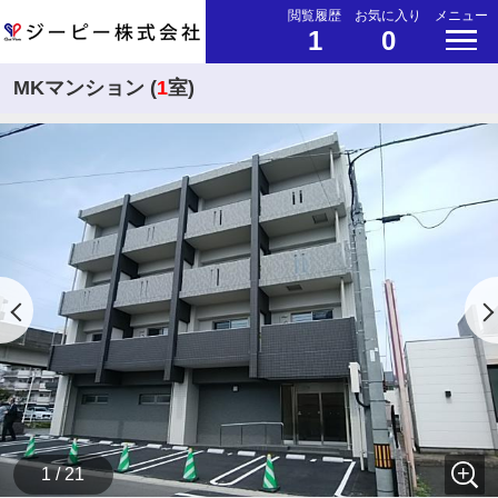
閲覧履歴
お気に入り
メニュー
1
0
MKマンション (
1
室)
1 / 21