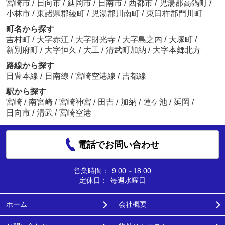
宮崎市
/
日向市
/
延岡市
/
日南市
/
西都市
/
児湯郡高鍋町
/
小林市
/
東諸県郡綾町
/
児湯郡川南町
/
東臼杵郡門川町
町名から探す
吉村町
/
大字赤江
/
大字財光寺
/
大字島之内
/
大塚町
/
新別府町
/
大字恒久
/
大工
/
清武町加納
/
大字本郷北方
路線から探す
日豊本線
/
日南線
/
宮崎空港線
/
吉都線
駅から探す
宮崎
/
南宮崎
/
宮崎神宮
/
田吉
/
加納
/
蓮ケ池
/
延岡
/
日向市
/
清武
/
宮崎空港
電話でお問い合わせ
営業時間：
9:00～18:00
定休日：
毎週水曜日
ホーム
会社概要