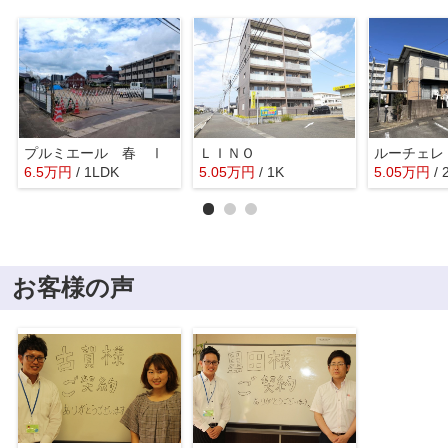
プルミエール 春 Ⅰ
ＬＩＮＯ
6.5
万
円
/ 1LDK
5.05
万
円
/ 1K
5.05
万
円
/ 
お客様の声