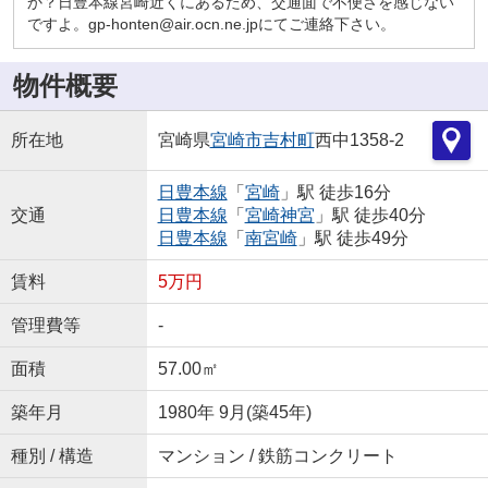
か？日豊本線宮崎近くにあるため、交通面で不便さを感じない
ですよ。gp-honten@air.ocn.ne.jpにてご連絡下さい。
物件概要
所在地
宮崎県
宮崎市
吉村町
西中1358-2
日豊本線
「
宮崎
」駅 徒歩16分
交通
日豊本線
「
宮崎神宮
」駅 徒歩40分
日豊本線
「
南宮崎
」駅 徒歩49分
賃料
5万円
管理費等
-
面積
57.00㎡
築年月
1980年 9月(築45年)
種別 / 構造
マンション / 鉄筋コンクリート