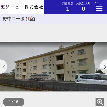
閲覧履歴
お気に入り
メニュー
1
0
野中コーポ (
1
室)
1 / 16