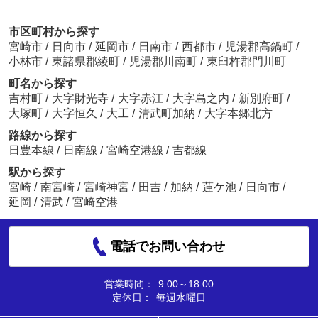
市区町村から探す
宮崎市
/
日向市
/
延岡市
/
日南市
/
西都市
/
児湯郡高鍋町
/
小林市
/
東諸県郡綾町
/
児湯郡川南町
/
東臼杵郡門川町
町名から探す
吉村町
/
大字財光寺
/
大字赤江
/
大字島之内
/
新別府町
/
大塚町
/
大字恒久
/
大工
/
清武町加納
/
大字本郷北方
路線から探す
日豊本線
/
日南線
/
宮崎空港線
/
吉都線
駅から探す
宮崎
/
南宮崎
/
宮崎神宮
/
田吉
/
加納
/
蓮ケ池
/
日向市
/
延岡
/
清武
/
宮崎空港
電話でお問い合わせ
営業時間：
9:00～18:00
定休日：
毎週水曜日