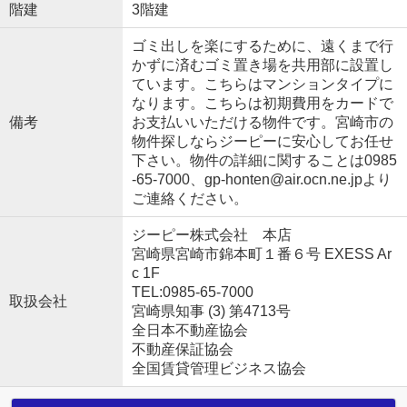
階建
3階建
ゴミ出しを楽にするために、遠くまで行
かずに済むゴミ置き場を共用部に設置し
ています。こちらはマンションタイプに
なります。こちらは初期費用をカードで
備考
お支払いいただける物件です。宮崎市の
物件探しならジーピーに安心してお任せ
下さい。物件の詳細に関することは0985
-65-7000、gp-honten@air.ocn.ne.jpより
ご連絡ください。
ジーピー株式会社 本店
宮崎県宮崎市錦本町１番６号 EXESS Ar
c 1F
TEL:0985-65-7000
取扱会社
宮崎県知事 (3) 第4713号
全日本不動産協会
不動産保証協会
全国賃貸管理ビジネス協会