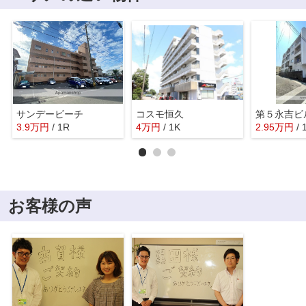
サンデービーチ
コスモ恒久
3.9
万
円
/ 1R
4
万
円
/ 1K
2.95
万
円
/ 
お客様の声